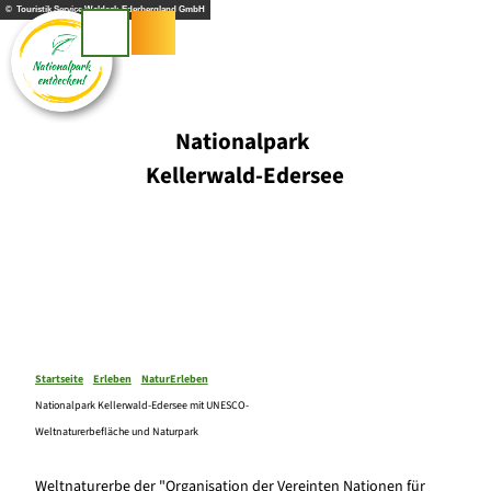
Z
© Touristik Service Waldeck-Ederbergland GmbH
u
Suche
m
I
n
h
Nationalpark
a
Kellerwald-Edersee
l
t
Startseite
Erleben
NaturErleben
Nationalpark Kellerwald-Edersee mit UNESCO-
Weltnaturerbefläche und Naturpark
Weltnaturerbe der "Organisation der Vereinten Nationen für