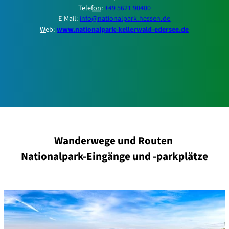
Telefon
:
+49 5621 90400
E-Mail
:
info@nationalpark.hessen.de
Web
:
www.nationalpark-kellerwald-edersee.de
Wanderwege und Routen
Nationalpark-Eingänge und -parkplätze
D
e
t
a