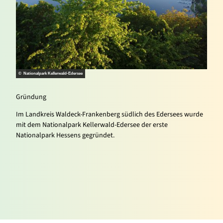
© Nati
© Nationalpark Kellerwald-Edersee
Das e
Gründung
Die I
Im Landkreis Waldeck-Frankenberg südlich des Edersees wurde
gebor
mit dem Nationalpark Kellerwald-Edersee der erste
den j
Nationalpark Hessens gegründet.
Holzt
herge