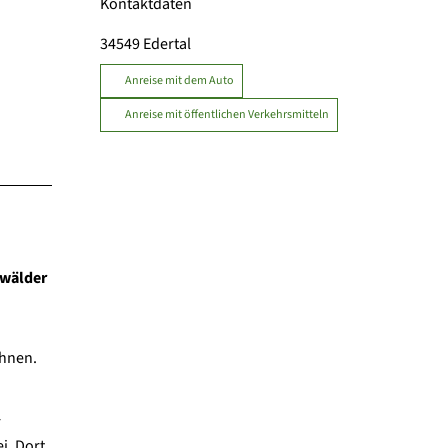
Kontaktdaten
34549
Edertal
Anreise mit dem Auto
Anreise mit öffentlichen Verkehrsmitteln
nwälder
chnen.
r
i. Dort