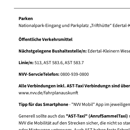
Parken
Nationalpark-Eingang und Parkplatz „Trifthütte“ Edertal-
Öffentliche Verkehrsmittel
Nächstgelegene Bushaltestelle/n:
Edertal-Kleinern Wese
Linie/n:
513, AST 583.6, AST 583.7
NVV-ServcieTelefon:
0800-939-0800
Alle Verbindungen inkl. AST-Taxi Verbindungn sind übe
www.nvv.de/fahrplanauskunft
Tipp für das Smartphone
- "NVV Mobil" App im jeweilige
Generell sollte auch das
"AST-Taxi" (AnrufSammelTaxi)
m
NVV die Mobilität auf den Strecken sicher, die nicht so s
oder Mietwagen unterwegs. Auch AST haben feste Fahrplan