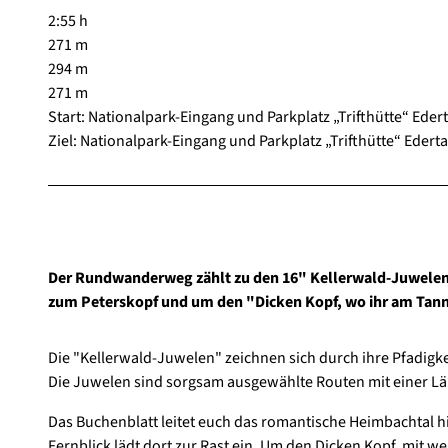
2:55 h
271 m
294 m
271 m
Start: Nationalpark-Eingang und Parkplatz „Trifthütte“ Eder
Ziel: Nationalpark-Eingang und Parkplatz „Trifthütte“ Ederta
Der Rundwanderweg zählt zu den 16" Kellerwald-Juwelen"
zum Peterskopf und um den "Dicken Kopf, wo ihr am Tanne
Die "Kellerwald-Juwelen" zeichnen sich durch ihre Pfadig
Die Juwelen sind sorgsam ausgewählte Routen mit einer Lä
Das Buchenblatt leitet euch das romantische Heimbachtal 
Fernblick lädt dort zur Rast ein. Um den Dicken Kopf, mit