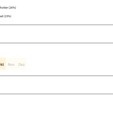
hotter (26%)
fad (23%)
kt
Nov
Dez