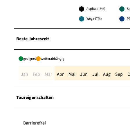
Asphalt (3%)
Sc
Weg (47%)
P
Beste Jahreszeit
geeignet
wetterabhängig
Jan
Feb
Mär
Apr
Mai
Jun
Jul
Aug
Sep
O
Toureigenschaften
Barrierefrei