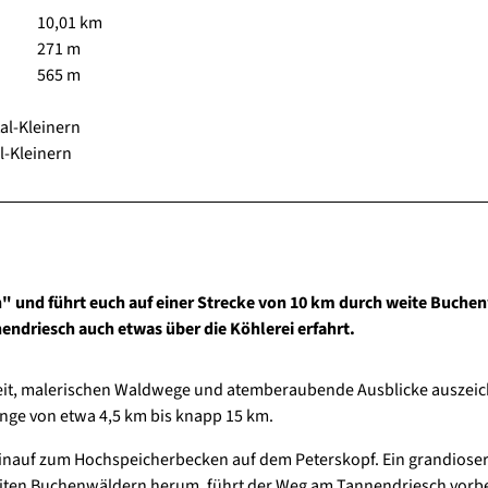
10,01 km
271 m
565 m
tal-Kleinern
l-Kleinern
 und führt euch auf einer Strecke von 10 km durch weite Buche
ndriesch auch etwas über die Köhlerei erfahrt.
keit, malerischen Waldwege und atemberaubende Ausblicke auszei
nge von etwa 4,5 km bis knapp 15 km.
hinauf zum Hochspeicherbecken auf dem Peterskopf. Ein grandiose
 weiten Buchenwäldern herum, führt der Weg am Tannendriesch vorbe