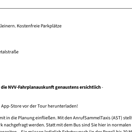
Kleinern. Kostenfreie Parkplätze
talstraße
r die NVV-Fahrplanauskunft genaustens ersichtlich
-
n App-Store vor der Tour herunterladen!
it in die Planung einfließen. Mit den AnrufSammelTaxis (AST) stell
tark nachgefragt werden. Statt mit dem Bus sind Sie hier in normale
zeiten – Sie müssen lediglich Fahrtwunsch (in der Regel) bis 30 