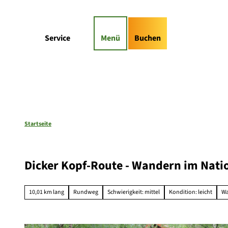
Z
gs-Highlights
Kontaktformular
u
m
Suche
Service
Menü
Buchen
I
n
h
a
l
t
Startseite
Dicker Kopf-Route - Wandern im Nati
10,01 km lang
Rundweg
Schwierigkeit: mittel
Kondition: leicht
W