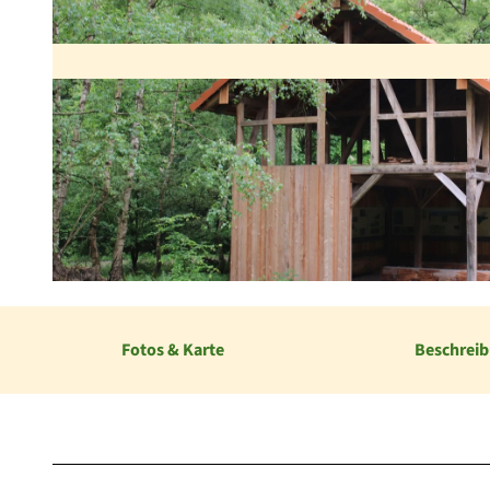
© Inka Lücke, Nationalpark Kellerwald Edersee |
CC-BY-SA
Fotos & Karte
Beschrei