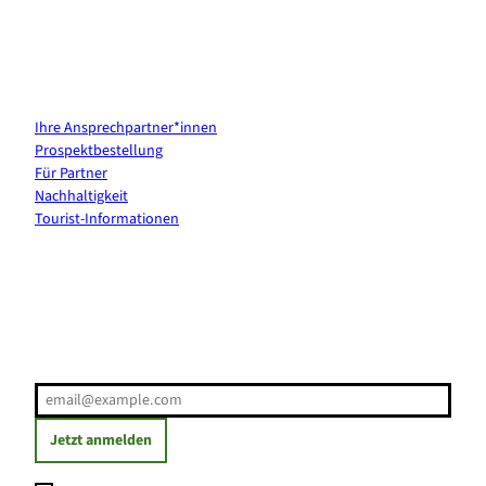
Kontakt & Services
Ihre Ansprechpartner*innen
Prospektbestellung
Für Partner
Nachhaltigkeit
Tourist-Informationen
Erholung direkt ins Postfach
E-Mail-Adresse
(Erforderlich)
Jetzt anmelden