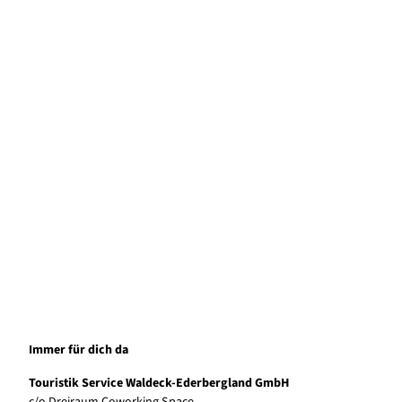
Service & Kontakt
Damit Ihre Fragen beantwortet werden!
© pe
xels /
Sora
Shim
azaki
Aktuelles
Damit Sie nicht überrascht werden!
Immer für dich da
Touristik Service Waldeck-Ederbergland GmbH
c/o Dreiraum Coworking Space