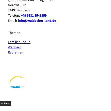
Nordwall 12
34497 Korbach
Telefon:
+49 5631 9541359
Email:
info@waldecker-land.de
Themen
Familienurlaub
Wandern
Radfahren
F
P
Y
I
a
i
o
n
c
n
u
s
e
t
t
t
b
e
u
a
o
r
b
g
o
e
e
r
k
s
a
t
m
© Pexels