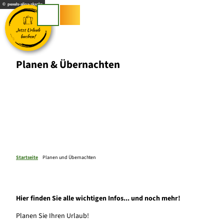
Z
© pexels-alina-skazka
u
Suche
m
I
n
h
Planen & Übernachten
a
l
t
Startseite
Planen und Übernachten
Hier finden Sie alle wichtigen Infos... und noch mehr!
Planen Sie Ihren Urlaub!