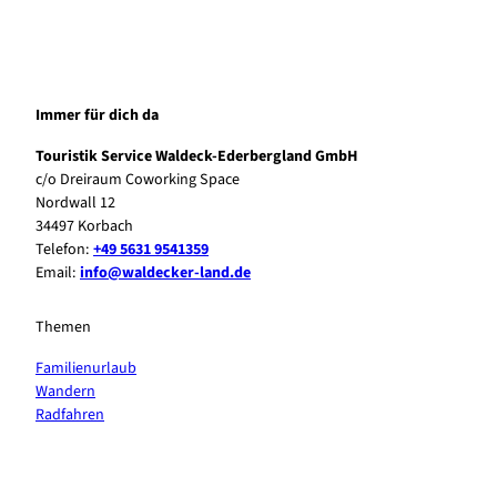
Immer für dich da
Touristik Service Waldeck-Ederbergland GmbH
c/o Dreiraum Coworking Space
Nordwall 12
34497 Korbach
Telefon:
+49 5631 9541359
Email:
info@waldecker-land.de
Themen
Familienurlaub
Wandern
Radfahren
F
P
Y
I