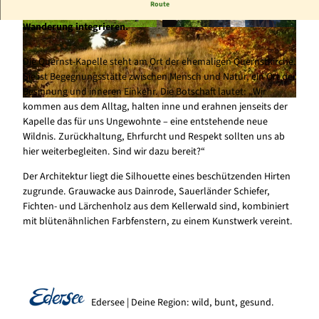
Route
Die kleine Quernst Kapelle lässt sich perfekt in eine kleine
Wanderung integrieren.
© FotoagenturWolf-freiheitswerke, Nationalpar
© Edersee | Deine Region: wild, bunt, gesund.
k Kellerwald-Edersee
Die Quernst-Kapelle steht am Ort der ehemaligen Quernstkirche.
Sie ist Begegnungsstätte zwischen Mensch und Natur, ein Ort der
Besinnung und inneren Einkehr. Die Botschaft lautet: „Wir
kommen aus dem Alltag, halten inne und erahnen jenseits der
© Edersee | Deine Region: wild, bunt, gesund.
Kapelle das für uns Ungewohnte – eine entstehende neue
Wildnis. Zurückhaltung, Ehrfurcht und Respekt sollten uns ab
hier weiterbegleiten. Sind wir dazu bereit?“
Der Architektur liegt die Silhouette eines beschützenden Hirten
zugrunde. Grauwacke aus Dainrode, Sauerländer Schiefer,
Fichten- und Lärchenholz aus dem Kellerwald sind, kombiniert
mit blütenähnlichen Farbfenstern, zu einem Kunstwerk vereint.
Edersee | Deine Region: wild, bunt, gesund.