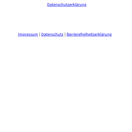
erhalte ich in der
Datenschutzerklärung
.
(Erforderlich)
Impressum
Datenschutz
Barrierefreiheitserklärung