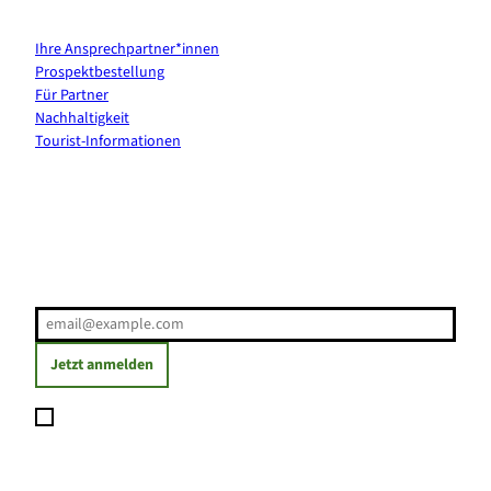
Kontakt & Services
Ihre Ansprechpartner*innen
Prospektbestellung
Für Partner
Nachhaltigkeit
Tourist-Informationen
Erholung direkt ins Postfach
E-Mail-Adresse
(Erforderlich)
Jetzt anmelden
Ich möchte den Newsletter abonnieren und willige ein, dass
meine angegebenen Daten zum Versand des Newsletters
verarbeitet werden. Die Einwilligung kann ich jederzeit mit
Wirkung für die Zukunft widerrufen. Weitere Informationen