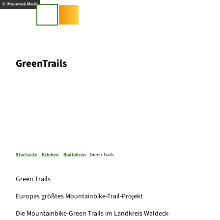
Z
© Moonrock Media
u
Suche
m
I
n
h
GreenTrails
a
l
t
Startseite
Erleben
Radfahren
Green Trails
Green Trails
Europas größtes Mountainbike-Trail-Projekt
Die Mountainbike-Green Trails im Landkreis Waldeck-