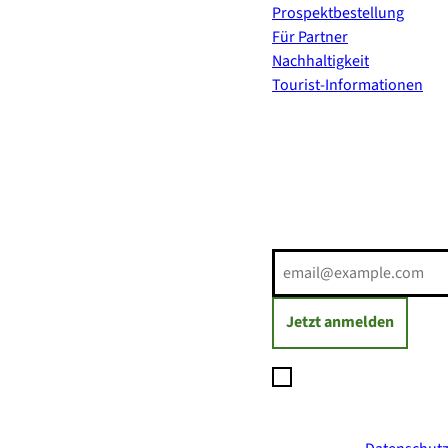
Prospektbestellung
Für Partner
Nachhaltigkeit
Tourist-Informationen
Erholung direkt ins Postf
E-Mail-Adresse
(Erforderli
Jetzt anmelden
Ich möchte den Newsl
Daten zum Versand des
jederzeit mit Wirkung