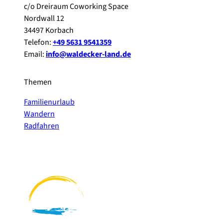
c/o Dreiraum Coworking Space
Nordwall 12
34497 Korbach
Telefon:
+49 5631 9541359
Email:
info@waldecker-land.de
Themen
Familienurlaub
Wandern
Radfahren
F
P
Y
I
a
i
o
n
c
n
u
s
e
t
t
t
b
e
u
a
o
r
b
g
o
e
e
r
k
s
a