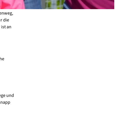
nenweg,
r die
ist an
che
ege und
 knapp