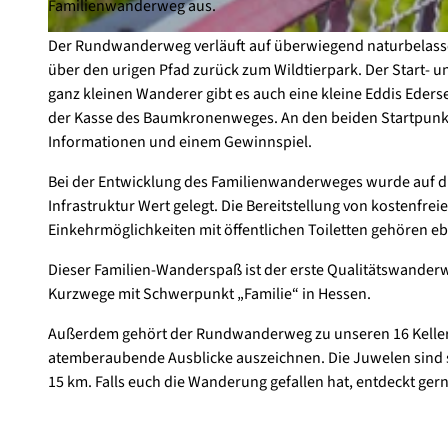
Familienwanderweg aus.
Der Rundwanderweg verläuft auf überwiegend naturbelas
© Kappest, Eder-Radweg
über den urigen Pfad zurück zum Wildtierpark. Der Start- und
ganz kleinen Wanderer gibt es auch eine kleine Eddis Ederse
der Kasse des Baumkronenweges. An den beiden Startpunkt
Informationen und einem Gewinnspiel.
Bei der Entwicklung des Familienwanderweges wurde auf d
Infrastruktur Wert gelegt. Die Bereitstellung von kostenfr
Einkehrmöglichkeiten mit öffentlichen Toiletten gehören eb
Dieser Familien-Wanderspaß ist der erste Qualitätswande
Kurzwege mit Schwerpunkt „Familie“ in Hessen.
Außerdem gehört der Rundwanderweg zu unseren 16 Kellerw
atemberaubende Ausblicke auszeichnen. Die Juwelen sind 
15 km. Falls euch die Wanderung gefallen hat, entdeckt ge