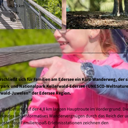
4,79 km
90 m
310 m
© Heinrich Kowalski, Edersee | Deine Region: wild, bunt
schließt sich für Familien am Edersee ein Kurz-Wanderweg, der s
rpark und Nationalpark Kellerwald-Edersee (UNESCO-Weltnature
rwald-Juwelen" der Edersee Region.
 Wanderung auf der 4,8 km langen Hauptroute im Vordergrund. Di
pannendes und informatives Wandervergnügen durch das Reich der u
kostenlose Familienspaß-Erlebnisstationen zeichnen den