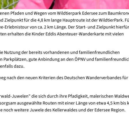
senen Pfaden und Wegen vom Wildtierpark Edersee zum Baumkro
 Zielpunkt für die 4,8 km lange Hauptroute ist der WildtierPark. Fü
e-Erlebnistour von ca. 2 km Länge. Der Start- und Zielpunkt hierfür 
en erhalten die Kinder Eddis Abenteuer-Wanderkarte mit vielen
ie Nutzung der bereits vorhandenen und familienfreundlichen
eien Parkplätzen, gute Anbindung an den ÖPNV und familienfreundli
enfalls dazu.
rweg nach den neuen Kriterien des Deutschen Wanderverbandes für
ald-Juwelen" die sich durch ihre Pfadigkeit, malerischen Waldw
sorgsam ausgewählte Routen mit einer Länge von etwa 4,5 km bis
rne noch weitere Juwele des Kellerwaldes und der Edersee Region.