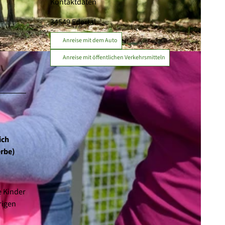
Kontaktdaten
34549
Edertal
Anreise mit dem Auto
, gesund. |
CC-BY-SA
Anreise mit öffentlichen Verkehrsmitteln
ich
rbe)
e Kinder
rigen