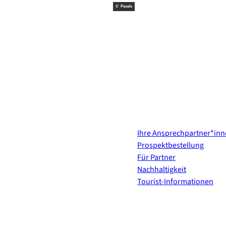
© Pexels
Kontakt & Services
Ihre Ansprechpartner*in
Prospektbestellung
Für Partner
Nachhaltigkeit
Tourist-Informationen
Erholung direkt ins Postf