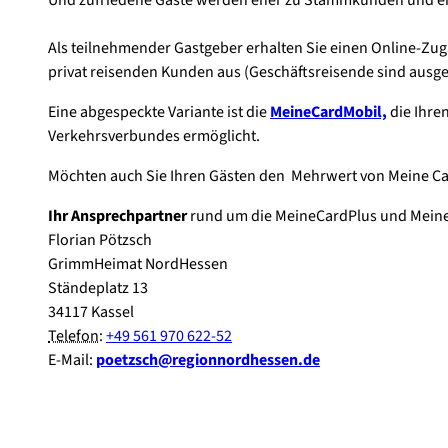
Als teilnehmender Gastgeber erhalten Sie einen Online-Zu
privat reisenden Kunden aus (Geschäftsreisende sind ausgesc
Eine abgespeckte Variante ist die
MeineCardMobil,
die Ihre
Verkehrsverbundes ermöglicht.
Möchten auch Sie Ihren Gästen den Mehrwert von Meine Ca
Ihr Ansprechpartner
rund um die MeineCardPlus und Mein
Florian Pötzsch
GrimmHeimat NordHessen
Ständeplatz 13
34117 Kassel
Telefon
:
+49 561 970 622-52
E-Mail
:
poetzsch@regionnordhessen.de