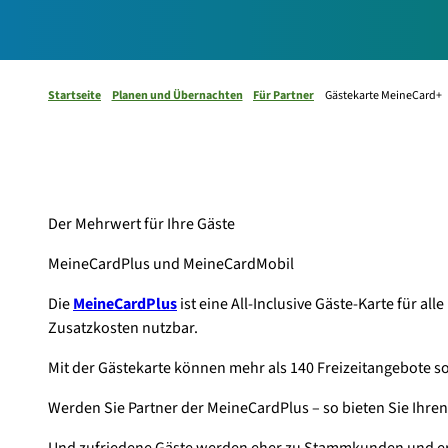
Startseite
Planen und Übernachten
Für Partner
Gästekarte MeineCard+
Der Mehrwert für Ihre Gäste
MeineCardPlus und MeineCardMobil
Die
MeineCardPlus
ist eine All-Inclusive Gäste-Karte für a
Zusatzkosten nutzbar.
Mit der Gästekarte können mehr als 140 Freizeitangebote s
Werden Sie Partner der MeineCardPlus – so bieten Sie Ihre
Und zufriedene Gäste werden eher zu Stammkunden und erhö