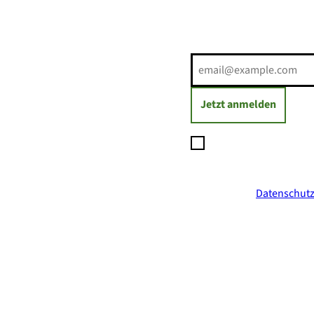
E-Mail-Adresse
(Erforderli
Jetzt anmelden
Ich möchte den Newsl
Daten zum Versand des
jederzeit mit Wirkung
ich in der
Datenschutz