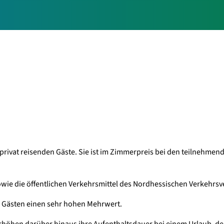
lle privat reisenden Gäste. Sie ist im Zimmerpreis bei den teilnehme
owie die öffentlichen Verkehrsmittel des Nordhessischen Verkehrs
n Gästen einen sehr hohen Mehrwert.
hen darüber hinaus ihre Aufenthaltsdauer bei einem Urlaub, der 