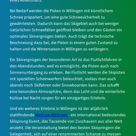
eines Aufenthalts.
Bei Bedarf werden die Pisten in Willingen mit künstlichem
Schnee präpariert, um eine gute Schneesicherheit zu
gewährleisten. Dadurch kann das Skigebiet auch bei weniger
natürlichen Schneefällen geöffnet bleiben und den Gästen ein
optimales Skivergnügen bieten. Auch trägt die technische
Beschneiung dazu bei, die Pisten in einem guten Zustand zu
halten und die Wintersaison in Willingen zu verlängern.
Ein Skivergnügen der besonderen Art ist das Flutlichtfahren in
den Abendstunden, weil es ermöglicht, die Pisten auch nach
Sonnenuntergang zu erleben. Bei Flutlicht werden die Skipisten
mit speziellen Scheinwerfern beleuchtet, sodass man auch
abends noch Skifahren oder Snowboarden kann. Das schafft
eine besondere Atmosphäre, denn das Licht und die winterliche
Kulisse bei Nacht sorgen für ein einzigartiges Erlebnis.
Und ein weiteres Erlebnis in Willingen ist der alljährlich
stattfindende
Weltcup Willingen
- ein international bedeutendes
Skisprung-Event, das Tausende von Zuschauern aus aller Welt
anzieht. Die Veranstaltung bietet den besten Skispringern die
Gelegenheit, sich auf einer renommierten Schanze zu messen