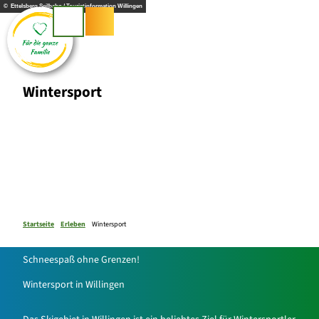
Z
© Ettelsberg Seilbahn / Touristinformation Willingen
u
Suche
m
I
n
h
Wintersport
a
l
t
Startseite
Erleben
Wintersport
Schneespaß ohne Grenzen!
Wintersport in Willingen