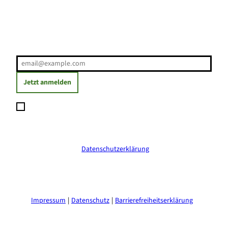
Erholung direkt ins Postfach
E-Mail-Adresse
(Erforderlich)
Jetzt anmelden
Ich möchte den Newsletter abonnieren und willige ein, dass
meine angegebenen Daten zum Versand des Newsletters
verarbeitet werden. Die Einwilligung kann ich jederzeit mit
Wirkung für die Zukunft widerrufen. Weitere Informationen
erhalte ich in der
Datenschutzerklärung
.
(Erforderlich)
Impressum
Datenschutz
Barrierefreiheitserklärung