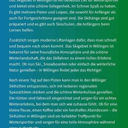
Das Skigebiet in Willingen ist ein beliebtes Ziel für Wintersportler
und bietet eine schöne Gelegenheit, im Schnee Spaß zu haben.
Es gibt mehrere Pisten und Loipen, die sowohl für Anfänger als
auch für Fortgeschrittene geeignet sind. Die Skihänge sind gut
präpariert und es gibt auch Skischulen, die Anfängern beim
Lernen helfen.
Zusätzlich sorgen moderne Liftanlagen dafür, dass man schnell
und bequem nach oben kommt. Das Skigebiet in Willingen ist
bekannt für seine freundliche Atmosphäre und die schöne
Winterlandschaft, die das Skifahren zu einem tollen Erlebnis
macht. Ob nun Ski , Snowboarden oder einfach die winterliche
Natur genießen – in Willingen findet jeder das Richtige!
Nach einem Tag auf den Pisten kann man in den Willinger
Skihütten entspannen, sich mit leckeren regionalen
Spezialitäten stärken und die schöne Winterkulisse genießen.
Die Hütten sind liebevoll eingerichtet und sorgen für ein echtes
Wintererlebnis, bei dem man sich wie zuhause fühlt. Ob für eine
kleine Pause, einen Kaffee oder ein herzhaftes Abendessen – die
Skihütten in Willingen sind ein beliebter Treffpunkt für
Wintersportler und sorgen für eine tolle Atmosphäre während