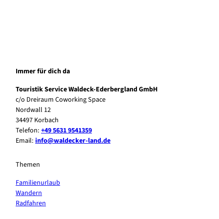
i
n
C
t
z
r
z
e
a
h
W
f
a
i
t
g
l
s
e
l
h
Immer für dich da
n
i
o
'
Touristik Service Waldeck-Ederbergland GmbH
n
p
ö
c/o Dreiraum Coworking Space
g
W
f
Nordwall 12
e
i
f
34497 Korbach
n
l
n
Telefon:
+49 5631 9541359
'
l
e
Email:
info@waldecker-land.de
ö
i
n
f
n
f
g
Themen
n
e
e
Familienurlaub
n
n
Wandern
'
Radfahren
ö
f