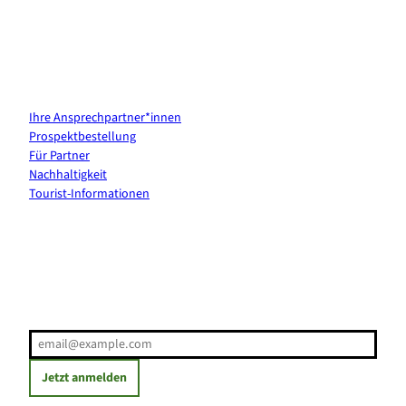
Kontakt & Services
Ihre Ansprechpartner*innen
Prospektbestellung
Für Partner
Nachhaltigkeit
Tourist-Informationen
Erholung direkt ins Postfach
E-Mail-Adresse
(Erforderlich)
Jetzt anmelden