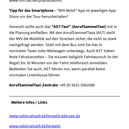
www.nvv.de/fahrplanauskunft
Tipp für das Smartphone -
"NVV Mobil" App im jeweiligen App-
Store vor der Tour herunterladen!
Generell sollte auch das
"AST-Taxi" (AnrufSammelTaxi)
mit in
die Planung einfließen. Mit den AnrufSammelTaxis (AST) stellt
der NVV die Mobilität auf den Strecken sicher, die nicht so stark
nachgefragt werden. Statt mit dem Bus sind Sie hier in
normalen Taxen oder Mietwagen unterwegs. Auch AST haben
feste Fahrplanzeiten – Sie müssen lediglich Fahrtwunsch (in der
Regel) bis 30 Minuten vor der Fahrt telefonisch anmelden.
Bedenken Sie auch, AST fahren nur, wenn parallel keine
normalen Linienbusse fahren.
AnrufSammelTaxi-Zentrale:
+49 (0) 5631-5062088
Weitere Infos / Links
www.nationalpark-kellerwald-edersee.de
www.nationalpark-kellerwald-