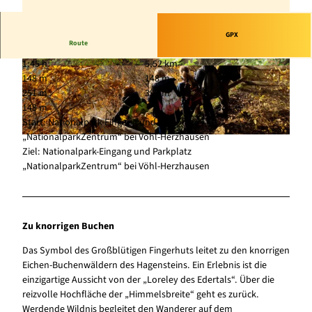
GPX
Route
1:45 h
5,52 km
© Markus Balkow, outdoor-wandern.de
© Inka Lücke, Nationalpark Kellerwald-Edersee
148 m
148 m
251 m
399 m
148 m
Start: Nationalpark-Eingang und Parkplatz
„NationalparkZentrum“ bei Vöhl-Herzhausen
© Fotoagentur_Wolf/freiheitswerke, Nationalpark Kellerwald-Edersee
Ziel: Nationalpark-Eingang und Parkplatz
„NationalparkZentrum“ bei Vöhl-Herzhausen
Zu knorrigen Buchen
Das Symbol des Großblütigen Fingerhuts leitet zu den knorrigen
Eichen-Buchenwäldern des Hagensteins. Ein Erlebnis ist die
einzigartige Aussicht von der „Loreley des Edertals“. Über die
reizvolle Hochfläche der „Himmelsbreite“ geht es zurück.
Werdende Wildnis begleitet den Wanderer auf dem