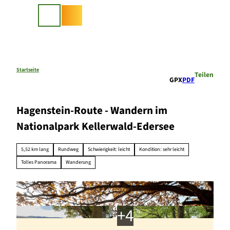
Z
u
Suche
m
I
n
h
a
Startseite
Teilen
GPX
PDF
l
t
Hagenstein-Route - Wandern im
Nationalpark Kellerwald-Edersee
5,52 km lang
Rundweg
Schwierigkeit: leicht
Kondition: sehr leicht
Tolles Panorama
Wanderung