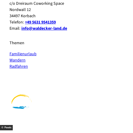
c/o Dreiraum Coworking Space
Nordwall 12
34497 Korbach
Telefon:
+49 5631 9541359
Email:
info@waldecker-land.de
Themen
Familienurlaub
Wandern
Radfahren
F
P
Y
I
a
i
o
n
c
n
u
s
e
t
t
t
b
e
u
a
o
r
b
g
o
e
e
r
k
s
a
t
m
© Pexels