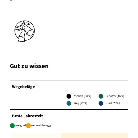
Gut zu wissen
Wegebeläge
Asphalt (38%)
Schotter (16%)
Weg (22%)
Pfad (23%)
Beste Jahreszeit
geeignet
wetterabhängig