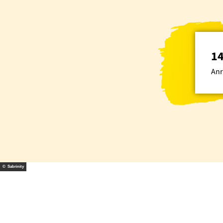
14
Anr
© Sabrinity