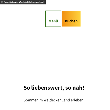
Z
© Touristik Service Waldeck-Ederbergland mbH
u
gs-Highlights
Kontaktformular
m
I
Suche
Service
Menü
Buchen
n
h
a
l
t
So liebenswert, so nah!
Sommer im Waldecker Land erleben!