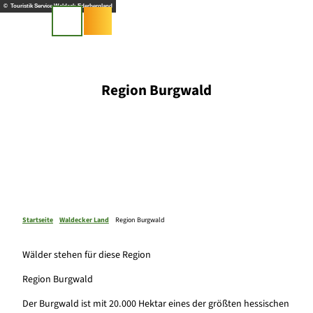
Z
© Touristik Service Waldeck-Ederbergland
u
Suche
m
I
n
h
Region Burgwald
a
l
t
Startseite
Waldecker Land
Region Burgwald
Wälder stehen für diese Region
Region Burgwald
Der Burgwald ist mit 20.000 Hektar eines der größten hessischen