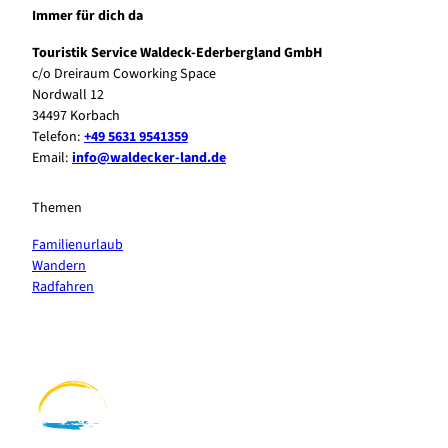
Immer für dich da
Touristik Service Waldeck-Ederbergland GmbH
c/o Dreiraum Coworking Space
Nordwall 12
34497 Korbach
Telefon:
+49 5631 9541359
Email:
info@waldecker-land.de
Themen
Familienurlaub
Wandern
Radfahren
F
P
Y
I
a
i
o
n
c
n
u
s
e
t
t
t
b
e
u
a
o
r
b
g
o
e
e
r