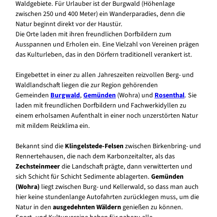
Waldgebiete. Für Urlauber ist der Burgwald (Höhenlage
zwischen 250 und 400 Meter) ein Wanderparadies, denn die
Natur beginnt direkt vor der Haustür.
Die Orte laden mit ihren freundlichen Dorfbildern zum
Ausspannen und Erholen ein. Eine Vielzahl von Vereinen prägen
das Kulturleben, das in den Dörfern traditionell verankert ist.
Eingebettet in einer zu allen Jahreszeiten reizvollen Berg- und
Waldlandschaft liegen die zur Region gehörenden
Gemeinden
Burgwald
,
Gemünden
(Wohra) und
Rosenthal
. Sie
laden mit freundlichen Dorfbildern und Fachwerkidyllen zu
einem erholsamen Aufenthalt in einer noch unzerstörten Natur
mit mildem Reizklima ein.
Bekannt sind die
Klingelstede-Felsen
zwischen Birkenbring- und
Rennertehausen, die nach dem Karbonzeitalter, als das
Zechsteinmeer
die Landschaft prägte, dann verwitterten und
sich Schicht für Schicht Sedimente ablagerten.
Gemünden
(Wohra)
liegt zwischen Burg- und Kellerwald, so dass man auch
hier keine stundenlange Autofahrten zurücklegen muss, um die
Natur in den
ausgedehnten Wäldern
genießen zu können.