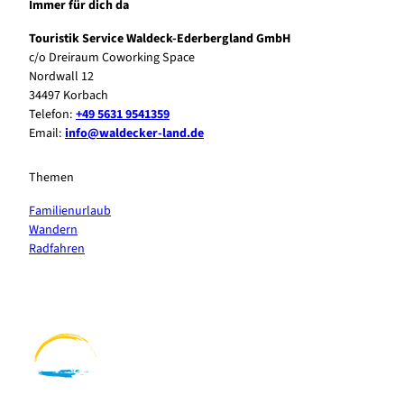
Immer für dich da
Touristik Service Waldeck-Ederbergland GmbH
c/o Dreiraum Coworking Space
Nordwall 12
34497 Korbach
Telefon:
+49 5631 9541359
Email:
info@waldecker-land.de
Themen
Familienurlaub
Wandern
Radfahren
F
P
Y
I
a
i
o
n
c
n
u
s
e
t
t
t
b
e
u
a
o
r
b
g
o
e
e
r
k
s
a