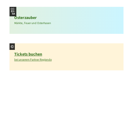
CC-
BY-
SA
Osterzauber
Märkte, Feuer und Osterhasen
©
Tickets buchen
bei unserem Partner Regiondo