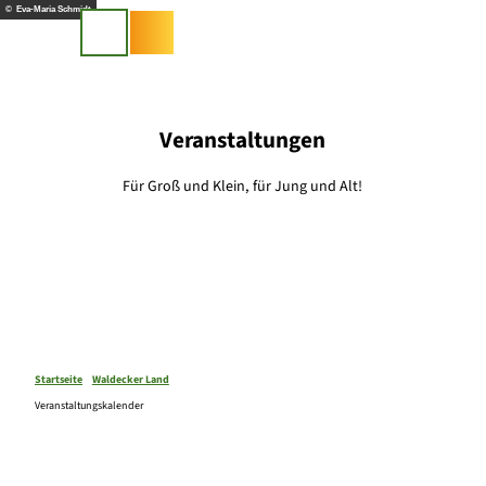
Z
© Eva-Maria Schmidt
u
Suche
m
I
n
h
Veranstaltungen
a
l
Für Groß und Klein, für Jung und Alt!
t
Startseite
Waldecker Land
Veranstaltungskalender