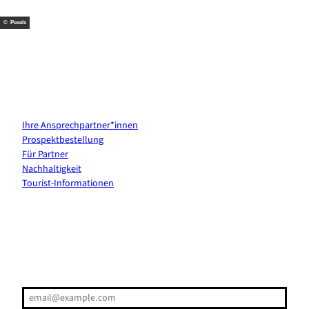
t
m
© Pexels
Kontakt & Services
Ihre Ansprechpartner*innen
Prospektbestellung
Für Partner
Nachhaltigkeit
Tourist-Informationen
Erholung direkt ins Postfach
E-Mail-Adresse
(Erforderlich)