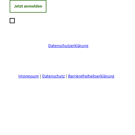
Jetzt anmelden
Ich möchte den Newsletter abonnieren und willige ein, dass
meine angegebenen Daten zum Versand des Newsletters
verarbeitet werden. Die Einwilligung kann ich jederzeit mit
Wirkung für die Zukunft widerrufen. Weitere Informationen
erhalte ich in der
Datenschutzerklärung
.
(Erforderlich)
Impressum
Datenschutz
Barrierefreiheitserklärung