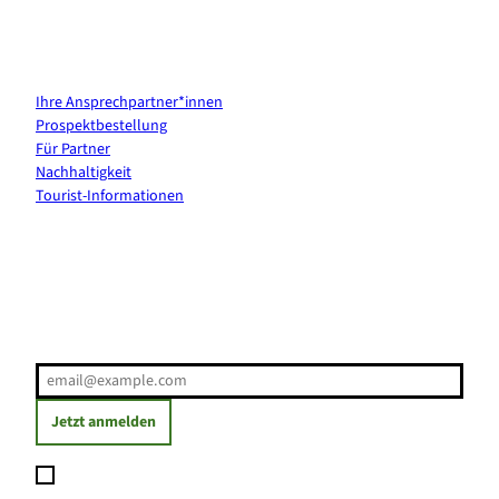
Kontakt & Services
Ihre Ansprechpartner*innen
Prospektbestellung
Für Partner
Nachhaltigkeit
Tourist-Informationen
Erholung direkt ins Postfach
E-Mail-Adresse
(Erforderlich)
Jetzt anmelden
Ich möchte den Newsletter abonnieren und willige ein, dass
meine angegebenen Daten zum Versand des Newsletters