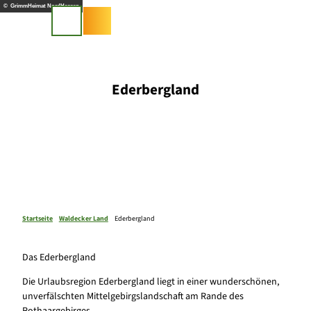
Z
© GrimmHeimat NordHessen
u
Suche
m
I
n
h
Ederbergland
a
l
t
Startseite
Waldecker Land
Ederbergland
Das Ederbergland
Die Urlaubsregion Ederbergland liegt in einer wunderschönen,
unverfälschten Mittelgebirgslandschaft am Rande des