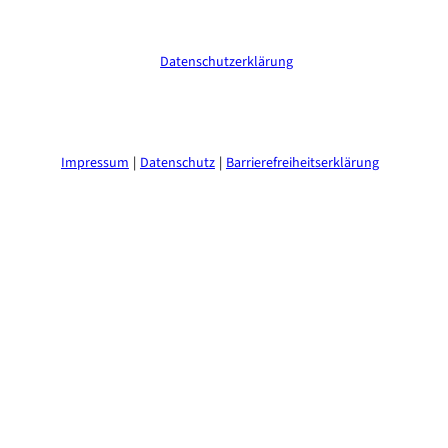
verarbeitet werden. Die Einwilligung kann ich jederzeit mit
Wirkung für die Zukunft widerrufen. Weitere Informationen
erhalte ich in der
Datenschutzerklärung
.
(Erforderlich)
Impressum
Datenschutz
Barrierefreiheitserklärung