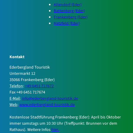
Allendorf (Eder)
Battenberg (Eder)
Frankenberg (Eder)
Hatzfeld (Eder)
Kontakt
Ederbergland Touristik
Untermarkt 12
35066 Frankenberg (Eder)
Telefon
:
+49 6451 717672
Fax +49 6451 717674
E-Mail
:
info‎@ederbergland-touristik.de
Web
:
www.ederbergland-touristik.de
Kostenlose Stadtführung Frankenberg (Eder): April bis Oktober
immer samstags um 10:30 Uhr (Treffpunkt: Brunnen vor dem
Rathaus). Weitere Infos
hier.