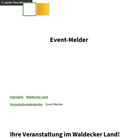
Z
© pexels / Sora Shimazaki
u
Suche
m
I
n
h
Event-Melder
a
l
t
Startseite
Waldecker Land
Veranstaltungskalender
Event-Melder
Ihre Veranstaltung im Waldecker Land!