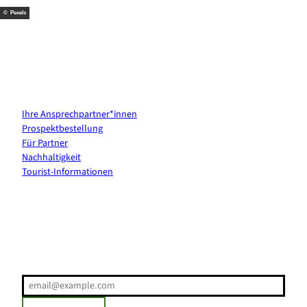
© Pexels
Kontakt & Services
Ihre Ansprechpartner*innen
Prospektbestellung
Für Partner
Nachhaltigkeit
Tourist-Informationen
Erholung direkt ins Postfach
E-Mail-Adresse
(Erforderlich)