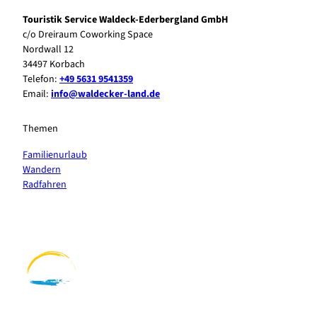
Touristik Service Waldeck-Ederbergland GmbH
c/o Dreiraum Coworking Space
Nordwall 12
34497 Korbach
Telefon:
+49 5631 9541359
Email:
info@waldecker-land.de
Themen
Familienurlaub
Wandern
Radfahren
F
P
Y
I
a
i
o
n
c
n
u
s
e
t
t
t
b
e
u
a
o
r
b
g
o
e
e
r
k
s
a
t
m