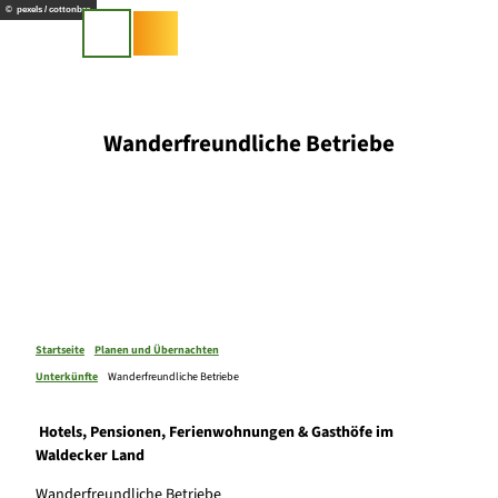
Z
© pexels / cottonbro
u
Suche
m
I
n
h
Wanderfreundliche Betriebe
a
l
t
Startseite
Planen und Übernachten
Unterkünfte
Wanderfreundliche Betriebe
Hotels, Pensionen, Ferienwohnungen & Gasthöfe im
Waldecker Land
Wanderfreundliche Betriebe