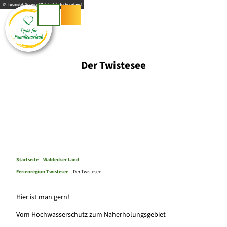
Z
© Touristik Service Waldeck-Ederbergland
u
Suche
m
I
n
h
Der Twistesee
a
l
t
Startseite
Waldecker Land
Ferienregion Twistesee
Der Twistesee
Hier ist man gern!
Vom Hochwasserschutz zum Naherholungsgebiet