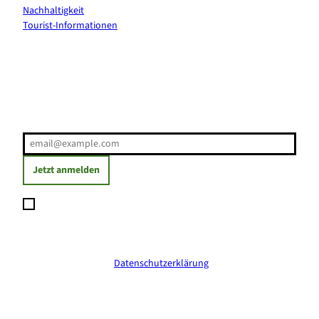
Nachhaltigkeit
Tourist-Informationen
Erholung direkt ins Postfach
E-Mail-Adresse
(Erforderlich)
Jetzt anmelden
Ich möchte den Newsletter abonnieren und willige ein, dass
meine angegebenen Daten zum Versand des Newsletters
verarbeitet werden. Die Einwilligung kann ich jederzeit mit
Wirkung für die Zukunft widerrufen. Weitere Informationen
erhalte ich in der
Datenschutzerklärung
.
(Erforderlich)