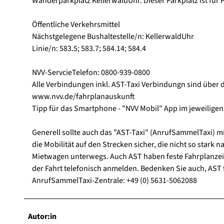
Wanderparkplatz KellerwaldUhr. Dieser Parkplatz ist für
Öffentliche Verkehrsmittel
Nächstgelegene Bushaltestelle/n: KellerwaldUhr
Linie/n: 583.5; 583.7; 584.14; 584.4
NVV-ServcieTelefon: 0800-939-0800
Alle Verbindungen inkl. AST-Taxi Verbindungn sind über 
www.nvv.de/fahrplanauskunft
Tipp für das Smartphone - "NVV Mobil" App im jeweiligen
Generell sollte auch das "AST-Taxi" (AnrufSammelTaxi) mi
die Mobilität auf den Strecken sicher, die nicht so stark
Mietwagen unterwegs. Auch AST haben feste Fahrplanzeite
der Fahrt telefonisch anmelden. Bedenken Sie auch, AST 
AnrufSammelTaxi-Zentrale: +49 (0) 5631-5062088
Autor:in