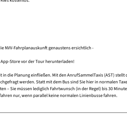
 PKWs kostenlos.
die NVV-Fahrplanauskunft genaustens ersichtlich -
 App-Store vor der Tour herunterladen!
t in die Planung einfließen. Mit den AnrufSammelTaxis (AST) stellt 
 nachgefragt werden. Statt mit dem Bus sind Sie hier in normalen Tax
n – Sie müssen lediglich Fahrtwunsch (in der Regel) bis 30 Minute
fahren nur, wenn parallel keine normalen Linienbusse fahren.