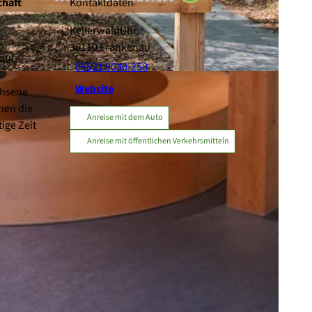
chaft
Kontaktdaten
KellerwaldUhr
35110
Frankenau
auf
05621 9040-250
Website
chsene
hen die
Anreise mit dem Auto
ige Zeit
Anreise mit öffentlichen Verkehrsmitteln