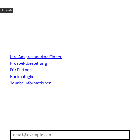
t
m
© Pexels
Kontakt & Services
Ihre Ansprechpartner*innen
Prospektbestellung
Für Partner
Nachhaltigkeit
Tourist-Informationen
Erholung direkt ins Postfach
E-Mail-Adresse
(Erforderlich)