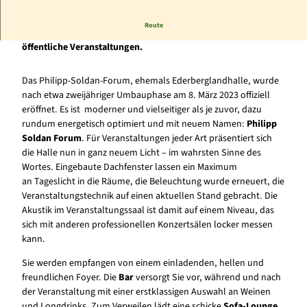
Route
Das Philipp-Soldan-Forum - der ideale Ort für private und
öffentliche Veranstaltungen.
Das Philipp-Soldan-Forum, ehemals Ederberglandhalle, wurde
nach etwa zweijähriger Umbauphase am 8. März 2023 offiziell
eröffnet. Es ist moderner und vielseitiger als je zuvor, dazu
rundum energetisch optimiert und mit neuem Namen:
Philipp
Soldan Forum
. Für Veranstaltungen jeder Art präsentiert sich
die Halle nun in ganz neuem Licht – im wahrsten Sinne des
Wortes. Eingebaute Dachfenster lassen ein Maximum
an Tageslicht in die Räume, die Beleuchtung wurde erneuert, die
Veranstaltungstechnik auf einen aktuellen Stand gebracht. Die
Akustik im Veranstaltungssaal ist damit auf einem Niveau, das
sich mit anderen professionellen Konzertsälen locker messen
kann.
Sie werden empfangen von einem einladenden, hellen und
freundlichen Foyer. Die
Bar
versorgt Sie vor, während und nach
der Veranstaltung mit einer erstklassigen Auswahl an Weinen
und Longdrinks. Zum Verweilen lädt eine schicke
Sofa-Lounge