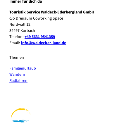
Immer für dich da
Touristik Service Waldeck-Ederbergland GmbH
c/o Dreiraum Coworking Space
Nordwall 12
34497 Korbach
Telefon:
+49 5631 9541359
Email:
info@waldecker-land.de
Themen
Familienurlaub
Wandern
Radfahren
F
P
Y
I
a
i
o
n
c
n
u
s
e
t
t
t
b
e
u
a
o
r
b
g
o
e
e
r
k
s
a