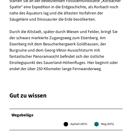
starten Sie an der bedeutenden Fossilienfundstätte „Korbacher
Spalte“ eine Expedition in die Erdgeschichte, als Korbach noch
nahe des Äquators lag und die ältesten Vorfahren der
Säugetiere und Dinosaurier die Erde bevölkerten.
Durch die Altstadt, später durch Wiesen und Felder, bringt Sie
der schwarz markierte Zugangsweg zum Eisenberg. Am
Eisenberg mit dem Besucherbergwerk Goldhausen, der
Burgruine und dem Georg-Viktor-Aussichtsturm mit
fantastischer Panoramasicht befindet sich der östliche
Einstiegspunkt des Sauerland-Höhenfluges. Hier beginnt oder
endet der über 250 Kilometer lange Fernwanderweg.
Gut zu wissen
Wegebeläge
Asphalt (40%)
Weg (60%)