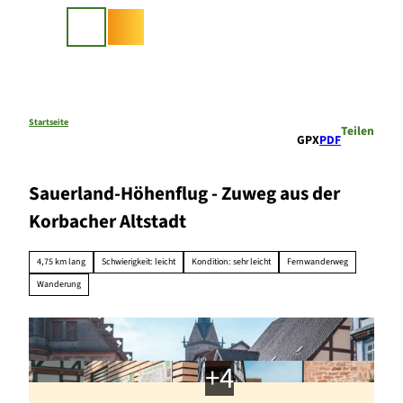
Z
u
Suche
m
I
n
h
a
Startseite
Teilen
GPX
PDF
l
t
Sauerland-Höhenflug - Zuweg aus der
Korbacher Altstadt
4,75 km lang
Schwierigkeit: leicht
Kondition: sehr leicht
Fernwanderweg
Wanderung