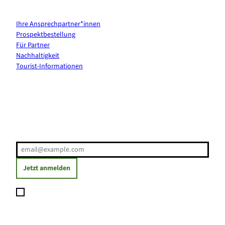
Kontakt & Services
Ihre Ansprechpartner*innen
Prospektbestellung
Für Partner
Nachhaltigkeit
Tourist-Informationen
Erholung direkt ins Postfach
E-Mail-Adresse
(Erforderlich)
Jetzt anmelden
Ich möchte den Newsletter abonnieren und willige ein, dass
meine angegebenen Daten zum Versand des Newsletters
verarbeitet werden. Die Einwilligung kann ich jederzeit mit
Wirkung für die Zukunft widerrufen. Weitere Informationen