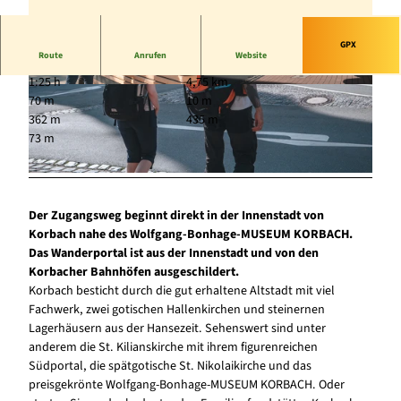
GPX
Route
Anrufen
Website
1:25 h
4,75 km
© Sauerland-Höhenflug, Jonas Dülberg |
© Sauerland-Höhenflug, Jonas Dülberg |
70 m
10 m
CC-BY-SA
CC-BY-SA
362 m
435 m
73 m
© Sauerland-Höhenflug, Jonas Dülberg |
CC-BY-SA
Der Zugangsweg beginnt direkt in der Innenstadt von
Korbach nahe des Wolfgang-Bonhage-MUSEUM KORBACH.
Das Wanderportal ist aus der Innenstadt und von den
Korbacher Bahnhöfen ausgeschildert.
Korbach besticht durch die gut erhaltene Altstadt mit viel
Fachwerk, zwei gotischen Hallenkirchen und steinernen
Lagerhäusern aus der Hansezeit. Sehenswert sind unter
anderem die St. Kilianskirche mit ihrem figurenreichen
Südportal, die spätgotische St. Nikolaikirche und das
preisgekrönte Wolfgang-Bonhage-MUSEUM KORBACH. Oder