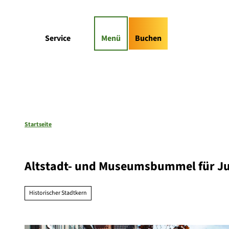
Z
gs-Highlights
Kontaktformular
u
m
Suche
Service
Menü
Buchen
I
n
h
a
l
t
Startseite
Altstadt- und Museumsbummel für 
Historischer Stadtkern