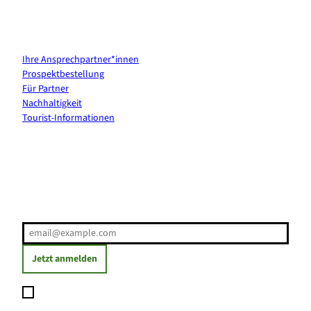
Kontakt & Services
Ihre Ansprechpartner*innen
Prospektbestellung
Für Partner
Nachhaltigkeit
Tourist-Informationen
Erholung direkt ins Postfach
E-Mail-Adresse
(Erforderlich)
Jetzt anmelden
Ich möchte den Newsletter abonnieren und willige ein, dass
meine angegebenen Daten zum Versand des Newsletters