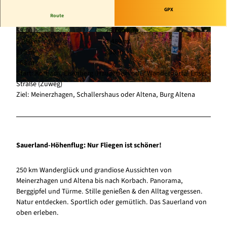
GPX
Route
55:00 h
250,00 km
© Sauerland-Höhenflug, Jonas Dülberg |
© Stadt Korbach, David Heise |
CC-BY-SA
3.250 m
3.480 m
CC-BY-SA
175 m
838 m
663 m
Start: Korbach, Eisenberg (Hauptweg) oder Wanderportal Enser
Straße (Zuweg)
© Sauerland-Höhenflug, Jonas Dülberg |
CC-BY-SA
Ziel: Meinerzhagen, Schallershaus oder Altena, Burg Altena
Sauerland-Höhenflug: Nur Fliegen ist schöner!
250 km Wanderglück und grandiose Aussichten von
Meinerzhagen und Altena bis nach Korbach. Panorama,
Berggipfel und Türme. Stille genießen & den Alltag vergessen.
Natur entdecken. Sportlich oder gemütlich. Das Sauerland von
oben erleben.