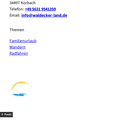
34497 Korbach
Telefon:
+49 5631 9541359
Email:
info@waldecker-land.de
Themen
Familienurlaub
Wandern
Radfahren
F
P
Y
I
a
i
o
n
c
n
u
s
e
t
t
t
b
e
u
a
o
r
b
g
o
e
e
r
k
s
a
t
m
© Pexels