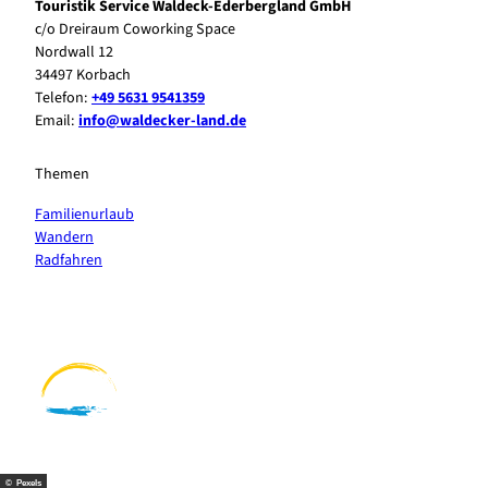
Touristik Service Waldeck-Ederbergland GmbH
c/o Dreiraum Coworking Space
Nordwall 12
34497 Korbach
Telefon:
+49 5631 9541359
Email:
info@waldecker-land.de
Themen
Familienurlaub
Wandern
Radfahren
F
P
Y
I
a
i
o
n
c
n
u
s
e
t
t
t
b
e
u
a
o
r
b
g
o
e
e
r
k
s
a
t
m
© Pexels