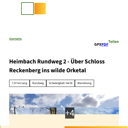
Z
u
Suche
m
I
n
h
a
Startseite
Teilen
GPX
PDF
l
t
Heimbach Rundweg 2 - Über Schloss
Reckenberg ins wilde Orketal
7,97 km lang
Rundweg
Schwierigkeit: leicht
Wanderung