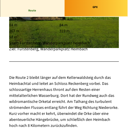
GPX
Route
2:13 h
7,97 km
© Naturpark Kellerwald-Edersee |
CC-BY-SA
© Paula Schröder, Naturpark Kellerwald-Ederse
84 m
84 m
e |
CC-BY-SA
267 m
319 m
52 m
Start: Fürstenberg, Wanderparkplatz Heimbach
Ziel: Fürstenberg, Wanderparkplatz Heimbach
© Karuna Eckel, Edersee | Deine Region: wild, bunt, gesund.
Die Route 2 bleibt länger auf dem Kellerwaldsteig durch das
Heimbachtal und leitet an Schloss Reckenberg vorbei. Das
schlossartige Herrenhaus thront auf den Resten einer
mittelalterlichen Wasserburg. Dort hat der Rundweg auch das
wildromantische Orketal erreicht. Am Talhang des turbulent
strömenden Flusses entlang führt der Weg Richtung Niederorke.
Kurz vorher macht er kehrt, überwindet die Orke über eine
abenteuerliche Hängebrücke, um schließlich den Heimbach
hoch nach 8 Kilometern zurückzufinden.