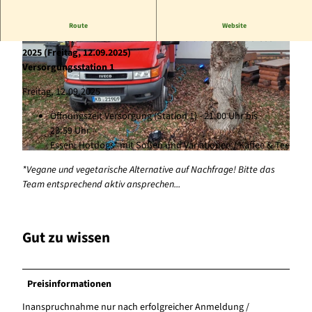
Versorgungsstation Niederorke (Feuerwehrgerätehaus
Route
Website
Niederorke) für das 24 Stunden-Wanderabenteuer Edersee
2025 (Freitag, 12.09.2025)
Versorgungsstation 1
Freitag, 12.09.2025
Öffnungszeit Versorgung (Station 1) - 21.00 Uhr bis
© Karuna Eckel |
CC-BY-SA
23:59 Uhr
Essen: Hotdogs* mit Soßen und Variationen / Kaffee & Tee
© Karuna Eckel |
CC-BY-SA
*Vegane und vegetarische Alternative auf Nachfrage! Bitte das
Team entsprechend aktiv ansprechen...
Gut zu wissen
Preisinformationen
Inanspruchnahme nur nach erfolgreicher Anmeldung /