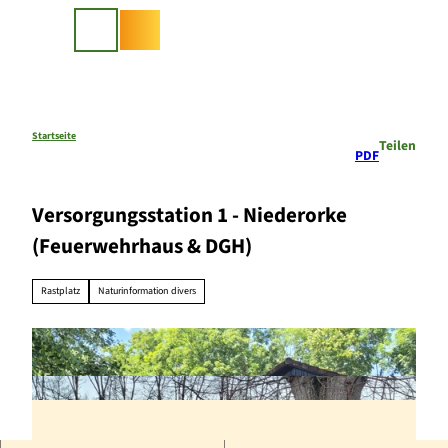
Z
u
Suche
m
I
n
h
a
Startseite
Teilen
PDF
l
t
Versorgungsstation 1 - Niederorke
(Feuerwehrhaus & DGH)
Rastplatz
Naturinformation divers