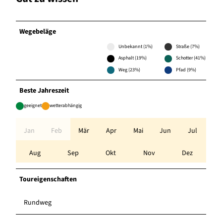
Wegebeläge
Unbekannt (1%)
Straße (7%)
Asphalt (19%)
Schotter (41%)
Weg (23%)
Pfad (9%)
Beste Jahreszeit
geeignet
wetterabhängig
Jan
Feb
Mär
Apr
Mai
Jun
Jul
Aug
Sep
Okt
Nov
Dez
Toureigenschaften
Rundweg