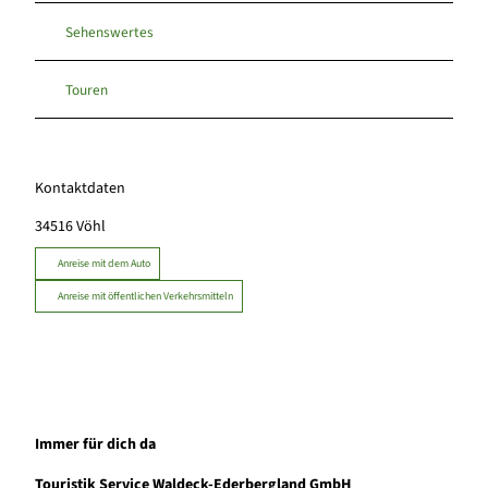
Sehenswertes
Touren
Kontaktdaten
34516
Vöhl
Anreise mit dem Auto
Anreise mit öffentlichen Verkehrsmitteln
Immer für dich da
Touristik Service Waldeck-Ederbergland GmbH