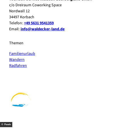
c/o Dreiraum Coworking Space
Nordwall 12
34497 Korbach
Telefon:
+49 5631 9541359
Email:
info@waldecker-land.de
Themen
Familienurlaub
Wandern
Radfahren
F
P
Y
I
a
i
o
n
c
n
u
s
e
t
t
t
b
e
u
a
o
r
b
g
o
e
e
r
k
s
a
t
m
© Pexels