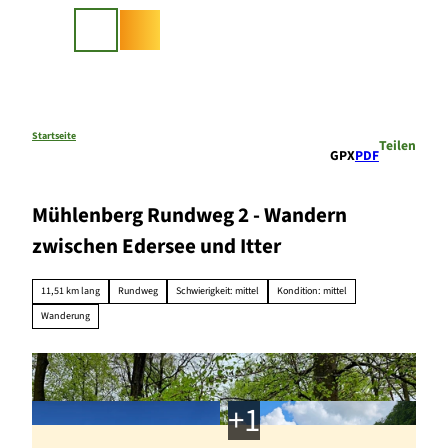
Z
u
Suche
m
I
n
h
a
Startseite
Teilen
GPX
PDF
l
t
Mühlenberg Rundweg 2 - Wandern
zwischen Edersee und Itter
11,51 km lang
Rundweg
Schwierigkeit: mittel
Kondition: mittel
Wanderung