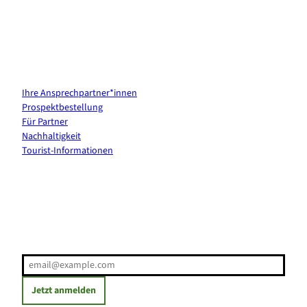
Kontakt & Services
Ihre Ansprechpartner*innen
Prospektbestellung
Für Partner
Nachhaltigkeit
Tourist-Informationen
Erholung direkt ins Postfach
E-Mail-Adresse
(Erforderlich)
Jetzt anmelden