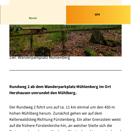
GPX
Route
3:05 h
11,51 km
© Werner Poddey, Edersee | Deine Region: wild,
© Werner Poddey, Edersee | Deine Region: wild,
232 m
233 m
bunt, gesund.
bunt, gesund.
241 m
471 m
230 m
Start: Wanderparkplatz Mühlenberg
Ziel: Wanderparkplatz Mühlenberg
© Werner Poddey, Edersee | Deine Region: wild, bunt, gesund.
Rundweg 2 ab dem Wanderparkplatz Mühlenberg im Ort
Herzhausen umrundet den Mühlberg.
Der Rundweg 2 führt uns auf ca. 11 km einmal um den 450 m
hohen Mühlberg herum. Zunächst gehen wir auf dem
Kellerwaldsteig Richtung Fürstenberg. Ein alter Grenzstein weist
auf die frühere Fürstenkirche hin, an welcher Stelle sich die