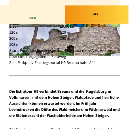
GPX
Route
3:30 h
10,06 km
© TAG Naturpark Habichtswald e.V., Horst Sieb
© TAG Naturpark Habichtswald e.V., Horst Sieb
120 m
120 m
ert |
CC-BY
ert |
CC-BY
200 m
308 m
108 m
Start: Parkplatz Einstiegsportal H9 Breuna nahe A44, Anfahrt
über eine freigegebenen Feldweg
© TAG Naturpark Habichtswald e.V., Horst Siebert |
CC-BY
Ziel: Parkplatz Einstiegsportal H9 Breuna nahe A44
Die Extratour H9 verbindet Breuna und die Kugelsburg in
Volkmarsen mit dem Hohen Steiger. Waldpfade und herrliche
Aussichten können erwartet werden. Im Frühjahr
beeindrucken die Düfte des Waldmeisters im Wittmarwald und
die Blütenpracht der Wacholderheide am Hohen Steiger.