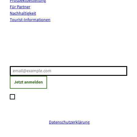
Prospektbestellung
Für Partner
Nachhaltigkeit
Tourist-Informationen
Erholung direkt ins Postfach
E-Mail-Adresse
(Erforderlich)
Jetzt anmelden
Ich möchte den Newsletter abonnieren und willige ein, dass
meine angegebenen Daten zum Versand des Newsletters
verarbeitet werden. Die Einwilligung kann ich jederzeit mit
Wirkung für die Zukunft widerrufen. Weitere Informationen
erhalte ich in der
Datenschutzerklärung
.
(Erforderlich)