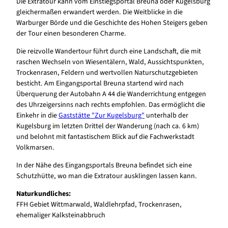
Die Extratour kann vom Einstiegsportal Breuna oder Kugelsburg
gleichermaßen erwandert werden. Die Weitblicke in die
Warburger Börde und die Geschichte des Hohen Steigers geben
der Tour einen besonderen Charme.
Die reizvolle Wandertour führt durch eine Landschaft, die mit
raschen Wechseln von Wiesentälern, Wald, Aussichtspunkten,
Trockenrasen, Feldern und wertvollen Naturschutzgebieten
besticht. Am Eingangsportal Breuna startend wird nach
Überquerung der Autobahn A 44 die Wanderrichtung entgegen
des Uhrzeigersinns nach rechts empfohlen. Das ermöglicht die
Einkehr in die
Gaststätte "Zur Kugelsburg"
unterhalb der
Kugelsburg im letzten Drittel der Wanderung (nach ca. 6 km)
und belohnt mit fantastischem Blick auf die Fachwerkstadt
Volkmarsen.
In der Nähe des Eingangsportals Breuna befindet sich eine
Schutzhütte, wo man die Extratour ausklingen lassen kann.
Naturkundliches:
FFH Gebiet Wittmarwald, Waldlehrpfad, Trockenrasen,
ehemaliger Kalksteinabbruch