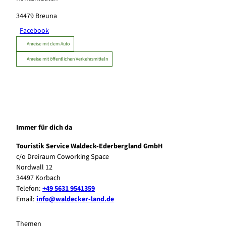
34479
Breuna
Facebook
Anreise mit dem Auto
Anreise mit öffentlichen Verkehrsmitteln
Immer für dich da
Touristik Service Waldeck-Ederbergland GmbH
c/o Dreiraum Coworking Space
Nordwall 12
34497 Korbach
Telefon:
+49 5631 9541359
Email:
info@waldecker-land.de
Themen