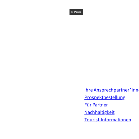
© Pexels
Kontakt & Services
Ihre Ansprechpartner*in
Prospektbestellung
Für Partner
Nachhaltigkeit
Tourist-Informationen
Erholung direkt ins Postf