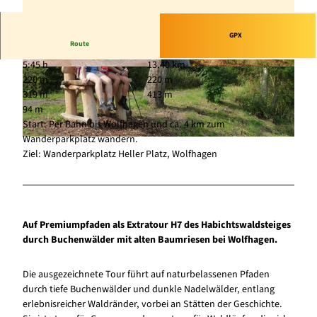
GPX
Route
5:45 h
13,40 km
© TAG Naturpark Habichtswald e.V., Claudia Th
© TAG Naturpark Habihtswald e.V., Norbert Sch
220 m
220 m
öne |
CC-BY
röder |
CC-BY
319 m
413 m
94 m
Start: Per Bahn bis Wolfhagen und ca. 4 km zum
Wanderparkplatz wandern.
© TAG Naturpark Habichtswald, Otto Hartmann |
CC-BY
Ziel: Wanderparkplatz Heller Platz, Wolfhagen
Auf Premiumpfaden als Extratour H7 des Habichtswaldsteiges
durch Buchenwälder mit alten Baumriesen bei Wolfhagen.
Die ausgezeichnete Tour führt auf naturbelassenen Pfaden
durch tiefe Buchenwälder und dunkle Nadelwälder, entlang
erlebnisreicher Waldränder, vorbei an Stätten der Geschichte.