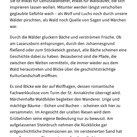
Sie ist etwas für Genusswanderer, etwas für Waldläufer, die sich
inspirieren lassen wollen. Mitunter werden längst verschollen
geglaubte Gefühle wach – als Wolf und Luchs noch durch unsere
Wälder pirschten, als Wald noch Quelle von Sagen und Märchen
war.
Durch die Wälder gluckern Bäche und verströmen Frische. Ob
am Lazarusborn entsprungen, durch den Johannesgrund
fließend oder zum Stöcketeich gestaut, alle Bäche scheinen eine
Geschichte dabei zu haben. Bezaubernd sind die Pfade, die
zwischen den Welten vermitteln, die immer wieder aus dem
Wald heraustreten und Blicke über die geschichtsträchtige
Kulturlandschaft eröffnen.
Es sind Blicke wie der auf Wolfhagen, dessen romantische
Fachwerkkulisse vom Turm der St. Annakirche überragt wird.
Märchenhafte Waldbilder begleiten den Wanderer. Urige und
mächtige Bäume – Eichen und Buchen – scheinen sich hier zu
versammeln. Im Angesicht der uralten Riesen wird dem
Grübelnden seine eigene Bedeutung nur zu bewusst. Am
aufgelassenen Steinbruch nehmen die Rückblicke gar
erdgeschichtliche Dimensionen an. Im versteinerten Sand hat