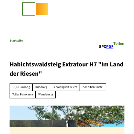
Z
u
Suche
m
I
n
h
a
Startseite
Teilen
GPX
PDF
l
t
Habichtswaldsteig Extratour H7 "Im Land
der Riesen"
13,40 km lang
Rundweg
Schwierigkeit: leicht
Kondition: mittel
Tolles Panorama
Wanderung