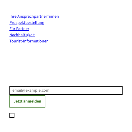
Kontakt & Services
Ihre Ansprechpartner*innen
Prospektbestellung
Für Partner
Nachhaltigkeit
Tourist-Informationen
Erholung direkt ins Postfach
E-Mail-Adresse
(Erforderlich)
Jetzt anmelden
Ich möchte den Newsletter abonnieren und willige ein, dass
meine angegebenen Daten zum Versand des Newsletters
verarbeitet werden. Die Einwilligung kann ich jederzeit mit