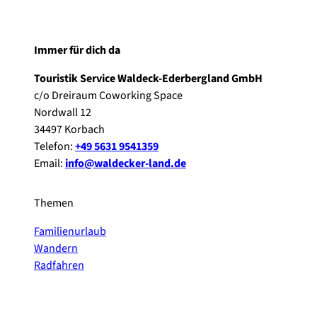
Immer für dich da
Touristik Service Waldeck-Ederbergland GmbH
c/o Dreiraum Coworking Space
Nordwall 12
34497 Korbach
Telefon:
+49 5631 9541359
Email:
info@waldecker-land.de
Themen
Familienurlaub
Wandern
Radfahren
F
P
Y
I