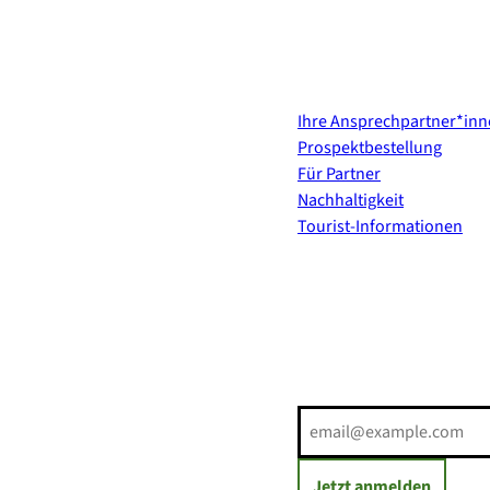
Kontakt & Services
Ihre Ansprechpartner*in
Prospektbestellung
Für Partner
Nachhaltigkeit
Tourist-Informationen
Erholung direkt ins Postf
E-Mail-Adresse
(Erforderli
Jetzt anmelden