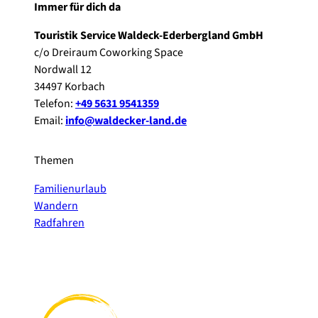
Immer für dich da
Touristik Service Waldeck-Ederbergland GmbH
c/o Dreiraum Coworking Space
Nordwall 12
34497 Korbach
Telefon:
+49 5631 9541359
Email:
info@waldecker-land.de
Themen
Familienurlaub
Wandern
Radfahren
F
P
Y
I
a
i
o
n
c
n
u
s
e
t
t
t
b
e
u
a