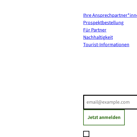
Kontakt & Services
Ihre Ansprechpartner*in
Prospektbestellung
Für Partner
Nachhaltigkeit
Tourist-Informationen
Erholung direkt ins Postf
E-Mail-Adresse
(Erforderli
Jetzt anmelden
Ich möchte den Newsl