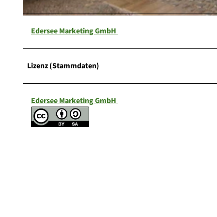
© Sarah Riebeling |
CC0
Edersee Marketing GmbH
Lizenz (Stammdaten)
Edersee Marketing GmbH