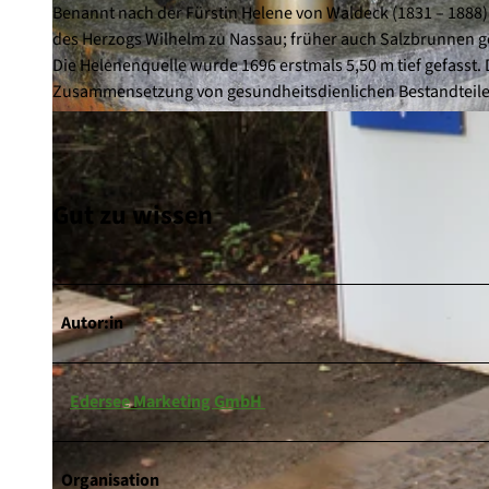
Benannt nach der Fürstin Helene von Waldeck (1831 – 1888)
des Herzogs Wilhelm zu Nassau; früher auch Salzbrunnen g
Die Helenenquelle wurde 1696 erstmals 5,50 m tief gefasst
Zusammensetzung von gesundheitsdienlichen Bestandteilen
© Sarah Riebeling |
CC0
Gut zu wissen
Autor:in
Edersee Marketing GmbH
Organisation