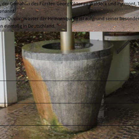
, der Gemahlin des Fürsten Georg Viktor zu Waldeck und Pyrmont, 
enannt.
. Das Quellenwasser der Helenenquelle ist aufgrund seiner besonde
 einmalig in Deutschland.
© Sarah Riebeling |
CC0