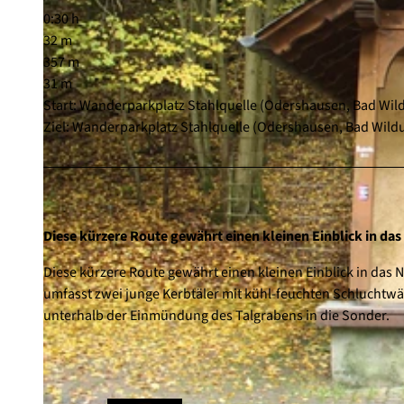
0:30 h
32 m
357 m
31 m
Start: Wanderparkplatz Stahlquelle (Odershausen, Bad Wil
Ziel: Wanderparkplatz Stahlquelle (Odershausen, Bad Wild
Diese kürzere Route gewährt einen kleinen Einblick in da
Diese kürzere Route gewährt einen kleinen Einblick in das 
umfasst zwei junge Kerbtäler mit kühl-feuchten Schlucht
unterhalb der Einmündung des Talgrabens in die Sonder.