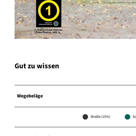
© Sarah Riebeling, Edersee | Deine Region: wild, bunt, gesund. |
CC0
© Karuna Eckel, Edersee
| Deine Region: wild, bun
t, gesund.
© Sarah Riebeling, Edersee | Deine Region: wild, bunt, gesund. |
CC0
Gut zu wissen
Wegebeläge
Straße (15%)
Sc