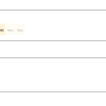
kt
Nov
Dez