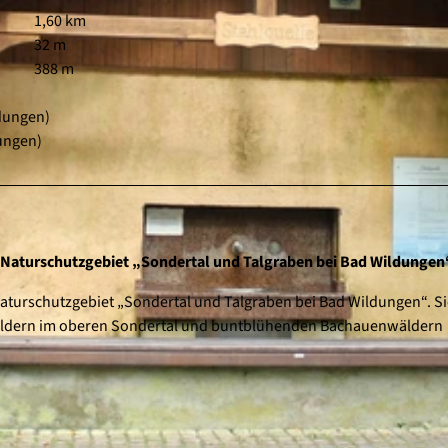
1,60 km
32 m
388 m
dungen)
ungen)
s Naturschutzgebiet „Sondertal und Talgraben bei Bad Wildungen
Naturschutzgebiet „Sondertal und Talgraben bei Bad Wildungen“. S
wäldern im oberen Sondertal und buntblühenden Bachauenwäldern