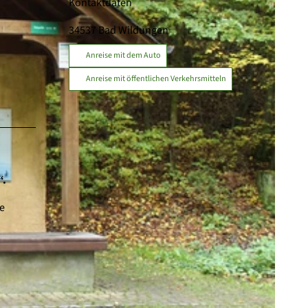
Kontaktdaten
34537
Bad Wildungen
Anreise mit dem Auto
Anreise mit öffentlichen Verkehrsmitteln
“.
ie