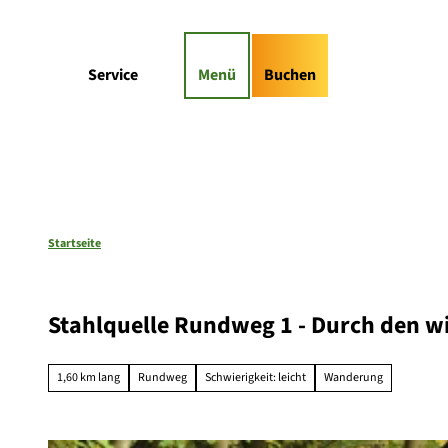
Z
gs-Highlights
Kontaktformular
u
m
Suche
Service
Menü
Buchen
I
n
h
a
l
t
Startseite
Stahlquelle Rundweg 1 - Durch den w
1,60 km lang
Rundweg
Schwierigkeit: leicht
Wanderung