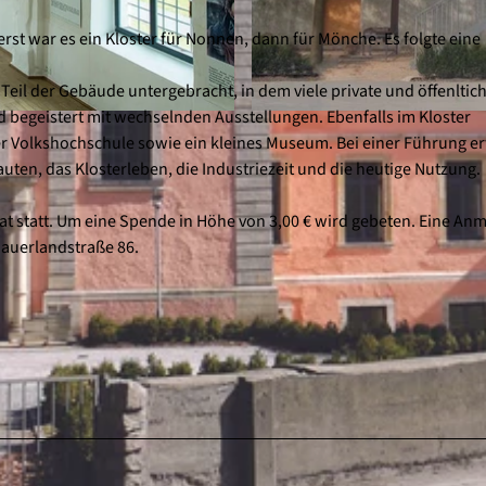
erst war es ein Kloster für Nonnen, dann für Mönche. Es folgte eine
Teil der Gebäude untergebracht, in dem viele private und öffenltic
 begeistert mit wechselnden Ausstellungen. Ebenfalls im Kloster
© Stadtmarketing und Wirtschaftsförderung Marsberg e.V
r Volkshochschule sowie ein kleines Museum. Bei einer Führung er
en, das Klosterleben, die Industriezeit und die heutige Nutzung.
t statt. Um eine Spende in Höhe von 3,00 € wird gebeten. Eine An
 Sauerlandstraße 86.