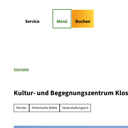
Z
gs-Highlights
Kontaktformular
u
m
Suche
Service
Menü
Buchen
I
n
h
a
l
t
Startseite
Kultur- und Begegnungszentrum Klos
Kloster
Historische Stätte
Veranstaltungsort