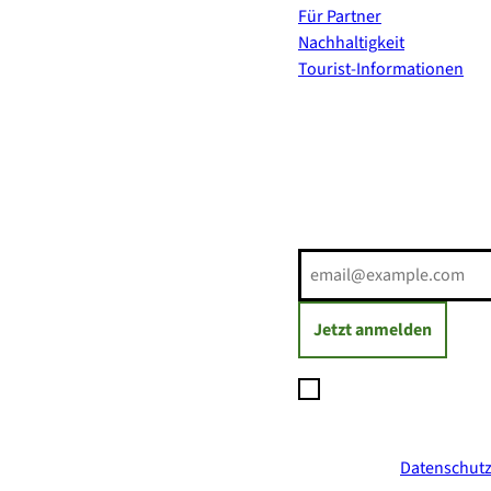
Für Partner
Nachhaltigkeit
Tourist-Informationen
Erholung direkt ins Postf
E-Mail-Adresse
(Erforderli
Jetzt anmelden
Ich möchte den Newsl
Daten zum Versand des
jederzeit mit Wirkung
ich in der
Datenschutz