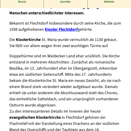
Kloster Flechtdorf - eine ehemalige Benediktiner-Abtei - ist
Route
Anrufen
Website
heute ein Ort der Stille, aber auch der Begegnung von
Menschen unterschiedlichster Interessen.
Bekannt ist Flechtdorf insbesondere durch seine Kirche, die zum
1598 aufgehobenen
Kloster Flechtdorf
gehörte.
Die
Klosterkirche
St. Maria wurde vermutlich ab 1130 gebaut.
Sie fällt vor allem wegen ihrer zwei wuchtigen Türme auf.
Doppeltürme sind im Waldecker Land eher unüblich. Die Kirche
entstand in mehreren Abschnitten. Zunächst als romanische
Basilika, im 13. Jahrhundert eher im Übergangsstil, erkennbar
etwa am südlichen Seitenschiff. Mitte des 17. Jahrhunderts
bekam die Klosterkirche St. Maria ein neues Gesicht, als sie nach
einem Brand stark verändert wieder aufgebaut wurde. Damals
erhielt sie unter anderem die Abschlusswand statt des Chores,
das einheitliche Satteldach, und ein ursprünglich vorhandener
Ostturm wurde abgerissen.
Zu den interessanteren Details im Inneren der heute
evangelischen Klosterkirche
in Flechtdorf gehören ein
Flachrelief mit der Darstellung eines Drachens an der südlichen
Wand des Querschiffs und der Taufstein aus dem 16.