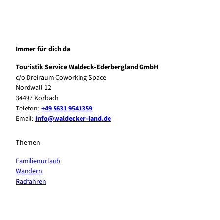
Immer für dich da
Touristik Service Waldeck-Ederbergland GmbH
c/o Dreiraum Coworking Space
Nordwall 12
34497 Korbach
Telefon:
+49 5631 9541359
Email:
info@waldecker-land.de
Themen
Familienurlaub
Wandern
Radfahren
F
P
Y
I
a
i
o
n