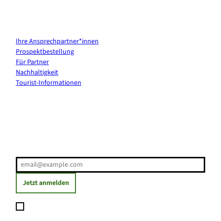
Kontakt & Services
Ihre Ansprechpartner*innen
Prospektbestellung
Für Partner
Nachhaltigkeit
Tourist-Informationen
Erholung direkt ins Postfach
E-Mail-Adresse
(Erforderlich)
Jetzt anmelden
Ich möchte den Newsletter abonnieren und willige ein, dass
meine angegebenen Daten zum Versand des Newsletters