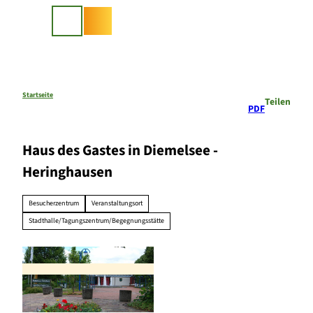
Z
u
Suche
m
I
n
h
a
Startseite
Teilen
PDF
l
t
Haus des Gastes in Diemelsee -
Heringhausen
Besucherzentrum
Veranstaltungsort
Stadthalle/Tagungszentrum/Begegnungsstätte