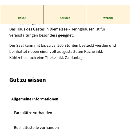
© Tourist-Information Diemelsee |
CC-BY-SA
Das Haus des Gastes ist ein Ort für zahlreiche Events oder
Route
Anrufen
Website
Veranstaltungen.
Das Haus des Gastes in Diemelsee - Heringhausen ist für
Veranstaltungen besonders geeignet.
Der Saal kann mit bis zu ca. 200 Stühlen bestückt werden und
beinhaltet neben einer voll ausgestatteten Küche inkl.
Kühlzelle, auch eine Theke inkl. Zapfanlage.
Gut zu wissen
Allgemeine Informationen
Parkplätze vorhanden
Bushaltestelle vorhanden