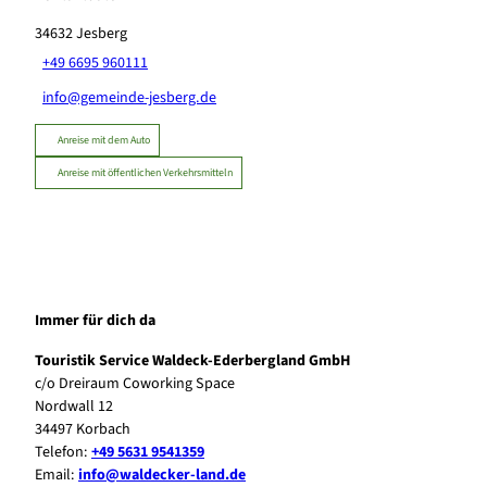
34632
Jesberg
+49 6695 960111
info@gemeinde-jesberg.de
Anreise mit dem Auto
Anreise mit öffentlichen Verkehrsmitteln
Immer für dich da
Touristik Service Waldeck-Ederbergland GmbH
c/o Dreiraum Coworking Space
Nordwall 12
34497 Korbach
Telefon:
+49 5631 9541359
Email:
info@waldecker-land.de