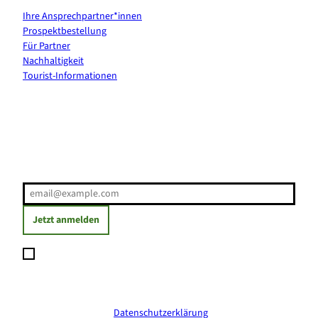
Ihre Ansprechpartner*innen
Prospektbestellung
Für Partner
Nachhaltigkeit
Tourist-Informationen
Erholung direkt ins Postfach
E-Mail-Adresse
(Erforderlich)
Jetzt anmelden
Ich möchte den Newsletter abonnieren und willige ein, dass
meine angegebenen Daten zum Versand des Newsletters
verarbeitet werden. Die Einwilligung kann ich jederzeit mit
Wirkung für die Zukunft widerrufen. Weitere Informationen
erhalte ich in der
Datenschutzerklärung
.
(Erforderlich)