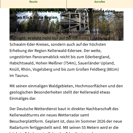
Route
Anrufen
Der Kellerwald-Turm auf dem Wüstegarten (675 m) mit seinen
insgesamt 25m Höhe ermöglicht bei guter Fernsicht einen
©
CC-BY-NC
© Rotkäppchenland, Heidrun Englisch |
weiten Blick in die Region.
CC-BY-SA
Der Turm am Wüstegarten ist ein besonderes touristisches
Highlight, er steht nicht nur auf der höchsten Erhebung des
Schwalm-Eder-Kreises, sondern auch auf der höchsten
© Rotkäppchenland, Heidrun Englisch |
CC-BY-SA
Erhebung der Region Kellerwald-Edersee. Der weite,
ungestörten Panoramablick reicht bis zum Ederbergland,
Habichtswald, Hohen Meißner (754m), Sauerländer Upland,
Knüll, Rhön, Vogelsberg und bis zum Großen Feldberg (881m)
im Taunus.
Mit seinen einmaligen Waldgebieten, Hochmoorflächen und den
geologischen Besonderheiten stellt der Kellerwald etwas
Einmaliges dar.
Der Deutsche Wetterdienst baut in direkter Nachbarschaft des
Kellerwaldturms ein neues Wetterradar samt
Besucherplattform. Geplant ist, dass im Sommer 2026 der neue
Radarturm fertiggestellt wird. Mit seinen 55 Metern wird er die