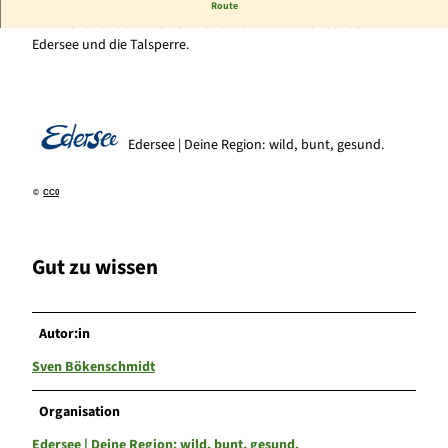
Die "kleine Kanzel" befindet sich oberhalb der Edertalsperre.
Route
Von hier aus habt ihr einen wunderschönen Blick auf den
Edersee und die Talsperre.
Edersee | Deine Region: wild, bunt, gesund.
©
CC0
Gut zu wissen
Autor:in
Sven Bökenschmidt
Organisation
Edersee | Deine Region: wild, bunt, gesund.