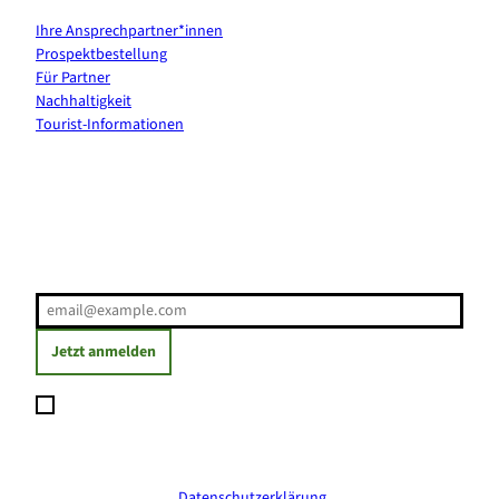
Ihre Ansprechpartner*innen
Prospektbestellung
Für Partner
Nachhaltigkeit
Tourist-Informationen
Erholung direkt ins Postfach
E-Mail-Adresse
(Erforderlich)
Jetzt anmelden
Ich möchte den Newsletter abonnieren und willige ein, dass
meine angegebenen Daten zum Versand des Newsletters
verarbeitet werden. Die Einwilligung kann ich jederzeit mit
Wirkung für die Zukunft widerrufen. Weitere Informationen
erhalte ich in der
Datenschutzerklärung
.
(Erforderlich)