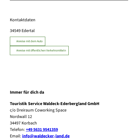
Kontaktdaten
34549
Edertal
Anreise mit dem Auto
Anreise mit öffentlichen Verkehrsmitteln
Immer für dich da
Touristik Service Waldeck-Ederbergland GmbH
c/o Dreiraum Coworking Space
Nordwall 12
34497 Korbach
Telefon:
+49 5631 9541359
Email:
info@waldecker-land.de