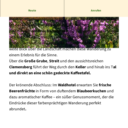
Route
Anrufen
Violettes Blütenmeer und aromatischer Blaubeerkuchen
Diese Sommerwanderung beginnt an der
Talstation Ettelsberg
.
© www.jonasduelberg.com, Jonas Duelberg |
© Waldhotel Willingen |
CC-BY-SA
Mit der Seilbahn gleiten Sie hinauf auf den Berg – und mitten
CC-BY-SA
hinein in ein
violettes Blütenmeer
: die blühende Heide erstreckt
sich wie ein Teppich aus Millionen kleiner Blüten über die
Höhen. Der Duft der Kräuter, das Summen der Bienen und der
weite Blick über die Landschaft machen diese Wanderung zu
© Sophia Beyer, Tourist-Information Willingen |
CC-BY-SA
einem Erlebnis für die Sinne.
Über die
Große Grube
,
Streit
und den aussichtsreichen
Clemensberg
führt der Weg durch den
Keller
und hinab ins T
al
und direkt an eine schön gedeckte Kaffeetafel.
Der krönende Abschluss: Im
Waldhotel
erwarten Sie
frische
Beerenfrüchte
in Form von duftendem
Blaubeerkuchen
und
dazu aromatischer Kaffee – ein süßer Genussmoment, der die
Eindrücke dieser farbenprächtigen Wanderung perfekt
abrundet
.