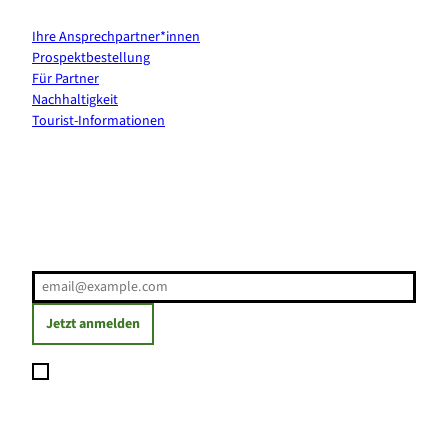
Ihre Ansprechpartner*innen
Prospektbestellung
Für Partner
Nachhaltigkeit
Tourist-Informationen
Erholung direkt ins Postfach
E-Mail-Adresse
(Erforderlich)
Jetzt anmelden
Ich möchte den Newsletter abonnieren und willige ein, dass
meine angegebenen Daten zum Versand des Newsletters
verarbeitet werden. Die Einwilligung kann ich jederzeit mit
Wirkung für die Zukunft widerrufen. Weitere Informationen