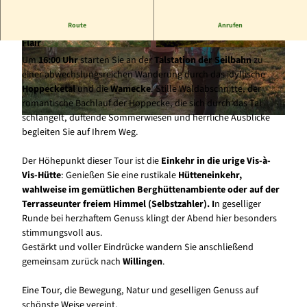
Route
Anrufen
Erlebniswanderung durch das Hoppecketal mit Berghütten-
Flair
© www.jonasduelberg.com, Jonas Duelberg |
© Sauerland-Tourismus e.V. / REACT-EU, Paul
Um
16:00 Uhr
starten Sie an der
Talstation der Seilbahn
zu
CC-BY-SA
Masukowitz |
CC-BY-SA
einer abwechslungsreichen Wanderung durch das idyllische
Hoppecketal
und die
Wamecke
. Stille Waldabschnitte, der
romantische Bachlauf der Hoppecke, die sich durch das Tal
schlängelt, duftende Sommerwiesen und herrliche Ausblicke
© www.jonasduelberg.com, Jonas Duelberg |
CC-BY-SA
begleiten Sie auf Ihrem Weg.
Der Höhepunkt dieser Tour ist die
Einkehr in die urige Vis-à-
Vis-Hütte
: Genießen Sie eine rustikale
Hütteneinkehr,
wahlweise im gemütlichen Berghüttenambiente oder auf der
Terrasse
unter freiem Himmel (Selbstzahler). I
n geselliger
Runde bei herzhaftem Genuss klingt der Abend hier besonders
stimmungsvoll aus.
Gestärkt und voller Eindrücke wandern Sie anschließend
gemeinsam zurück nach
Willingen
.
Eine Tour, die Bewegung, Natur und geselligen Genuss auf
schönste Weise vereint.