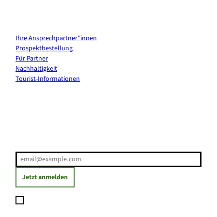
Kontakt & Services
Ihre Ansprechpartner*innen
Prospektbestellung
Für Partner
Nachhaltigkeit
Tourist-Informationen
Erholung direkt ins Postfach
E-Mail-Adresse
(Erforderlich)
Jetzt anmelden
Ich möchte den Newsletter abonnieren und willige ein, dass
meine angegebenen Daten zum Versand des Newsletters