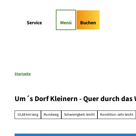
Z
gs-Highlights
Kontaktformular
u
m
Suche
Service
Menü
Buchen
I
n
h
a
l
t
Startseite
Um´s Dorf Kleinern - Quer durch das
10,68 km lang
Rundweg
Schwierigkeit: leicht
Kondition: sehr leicht