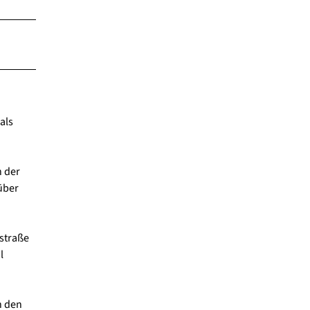
als
n der
über
straße
l
h den