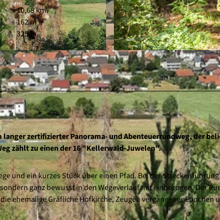
10,68 km
162 m
325 m
© Markus Balkow, outdoor-wandern.de
langer zertifizierter Panorama- und Abenteuerrundweg, der beli
g zählt zu einen der 16 "Kellerwald-Juwelen".
e und ein kurzes Stück über einen Pfad. Bei der Streckenführung
, sondern ganz bewusst in den Wegeverlauf mit einbezogen. Der R
uf die ehemalige Gräfliche Hofkirche, Zeugen vergangener Epochen 