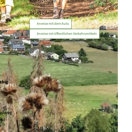
Kontaktdaten
34549
Edertal
Anreise mit dem Auto
Anreise mit öffentlichen Verkehrsmitteln
ebig
undweg
und