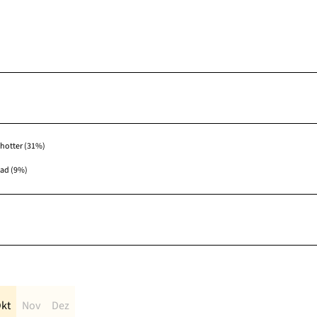
hotter (31%)
fad (9%)
kt
Nov
Dez