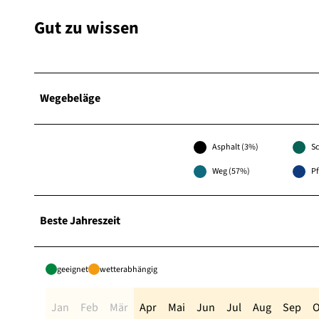
Gut zu wissen
Wegebeläge
Asphalt (3%)
Sc
Weg (57%)
P
Beste Jahreszeit
geeignet
wetterabhängig
Jan
Feb
Mär
Apr
Mai
Jun
Jul
Aug
Sep
O