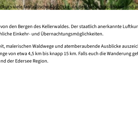
kurs viele fantastische Ausblicke. An den Aussichtspunkten und 
on den Bergen des Kellerwaldes. Der staatlich anerkannte Luftku
chliche Einkehr- und Übernachtungsmöglichkeiten.
keit, malerischen Waldwege und atemberaubende Ausblicke auszei
ge von etwa 4,5 km bis knapp 15 km. Falls euch die Wanderung gef
und der Edersee Region.