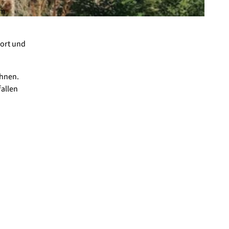
am
rort und
chnen.
allen