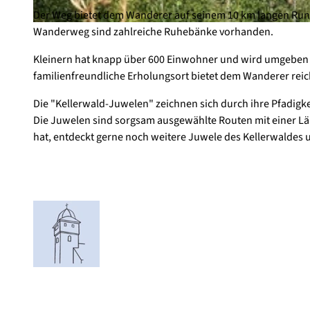
Der Weg bietet dem Wanderer auf seinem 10 km langen Rund
Wanderweg sind zahlreiche Ruhebänke vorhanden.
© Ursula Förster, Edersee | Deine Region: wild, bunt, gesund. |
CC-BY-SA
Kleinern hat knapp über 600 Einwohner und wird umgeben v
familienfreundliche Erholungsort bietet dem Wanderer rei
Die "Kellerwald-Juwelen" zeichnen sich durch ihre Pfadig
Die Juwelen sind sorgsam ausgewählte Routen mit einer Län
hat, entdeckt gerne noch weitere Juwele des Kellerwaldes 