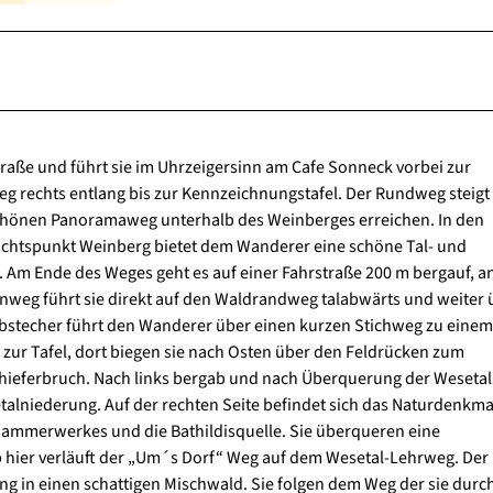
aße und führt sie im Uhrzeigersinn am Cafe Sonneck vorbei zur
 rechts entlang bis zur Kennzeichnungstafel. Der Rundweg steigt 
schönen Panoramaweg unterhalb des Weinberges erreichen. In den
ichtspunkt Weinberg bietet dem Wanderer eine schöne Tal- und
. Am Ende des Weges geht es auf einer Fahrstraße 200 m bergauf, a
enweg führt sie direkt auf den Waldrandweg talabwärts und weiter 
Abstecher führt den Wanderer über einen kurzen Stichweg zu einem
 zur Tafel, dort biegen sie nach Osten über den Feldrücken zum
hieferbruch. Nach links bergab und nach Überquerung der Wesetal
talniederung. Auf der rechten Seite befindet sich das Naturdenkma
ammerwerkes und die Bathildisquelle. Sie überqueren eine
hier verläuft der „Um´s Dorf“ Weg auf dem Wesetal-Lehrweg. Der
g in einen schattigen Mischwald. Sie folgen dem Weg der sie durc