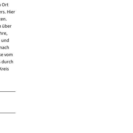
 Ort
rs. Hier
zen.
n über
hre,
- und
 nach
cke vom
s durch
Kreis