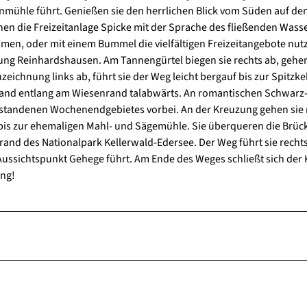
mühle führt. Genießen sie den herrlichen Blick vom Süden auf den
en die Freizeitanlage Spicke mit der Sprache des fließenden Wasse
en, oder mit einem Bummel die vielfältigen Freizeitangebote nut
tung Reinhardshausen. Am Tannengürtel biegen sie rechts ab, gehe
eichnung links ab, führt sie der Weg leicht bergauf bis zur Spitzke
drand entlang am Wiesenrand talabwärts. An romantischen Schwarz
standenen Wochenendgebietes vorbei. An der Kreuzung gehen sie
 bis zur ehemaligen Mahl- und Sägemühle. Sie überqueren die Brü
and des Nationalpark Kellerwald-Edersee. Der Weg führt sie recht
ssichtspunkt Gehege führt. Am Ende des Weges schließt sich der 
ing!