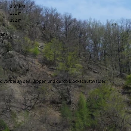
3,97 km
131 m
392 m
gen)
en)
ald vorbei an den Klippen und durch Blockschuttwälder.