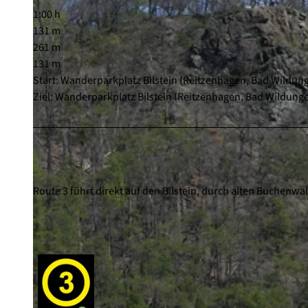
1:00 h
131 m
261 m
131 m
Start: Wanderparkplatz Bilstein (Reitzenhagen, Bad Wildun
Ziel: Wanderparkplatz Bilstein (Reitzenhagen, Bad Wildung
Route 3 führt direkt auf den Bilstein, durch alten Buchenw