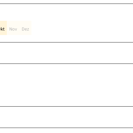
kt
Nov
Dez