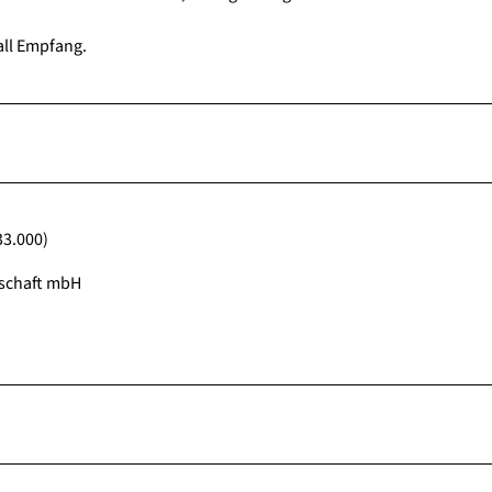
all Empfang.
33.000)
lschaft mbH