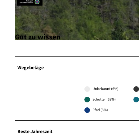
© Gereon Schoplick, Stadtmarketing Bad Wildungen, Edersee | Deine Region: wild, bunt, gesund.
Gut zu wissen
© Gereon Schoplick, Stadtmarketing Bad Wildungen, Edersee | Deine Region: wild, bunt, gesund.
Wegebeläge
Unbekannt (6%)
Schotter (63%)
Pfad (3%)
Beste Jahreszeit