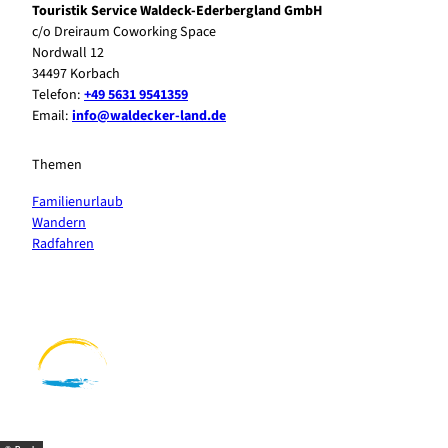
Touristik Service Waldeck-Ederbergland GmbH
c/o Dreiraum Coworking Space
Nordwall 12
34497 Korbach
Telefon:
+49 5631 9541359
Email:
info@waldecker-land.de
Themen
Familienurlaub
Wandern
Radfahren
F
P
Y
I
a
i
o
n
c
n
u
s
e
t
t
t
b
e
u
a
o
r
b
g
o
e
e
r
k
s
a
t
m