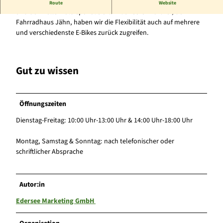
Wir haben uns auf den Verleih von E-Bikes rund um den Edersee
Route
Website
und den Kellerwald spezialisiert. Mit unseren Partner, dem
Fahrradhaus Jähn, haben wir die Flexibilität auch auf mehrere
und verschiedenste E-Bikes zurück zugreifen.
Gut zu wissen
Öffnungszeiten
Dienstag-Freitag: 10:00 Uhr-13:00 Uhr & 14:00 Uhr-18:00 Uhr
Montag, Samstag & Sonntag: nach telefonischer oder
schriftlicher Absprache
Autor:in
Edersee Marketing GmbH