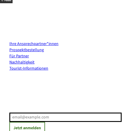
© Pexels
Kontakt & Services
Ihre Ansprechpartner*innen
Prospektbestellung
Für Partner
Nachhaltigkeit
Tourist-Informationen
Erholung direkt ins Postfach
E-Mail-Adresse
(Erforderlich)
Jetzt anmelden