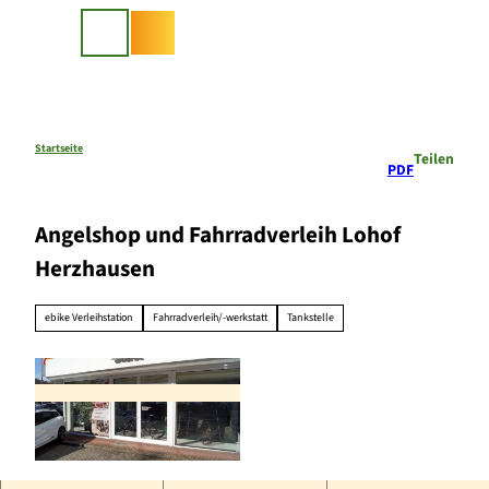
Z
u
Suche
m
I
n
h
a
Startseite
Teilen
PDF
l
t
Angelshop und Fahrradverleih Lohof
Herzhausen
ebike Verleihstation
Fahrradverleih/-werkstatt
Tankstelle
© Lohof Herzhausen |
CC-BY-SA