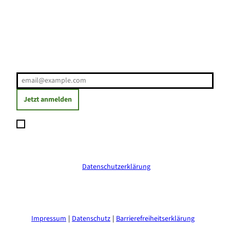
Erholung direkt ins Postfach
E-Mail-Adresse
(Erforderlich)
Jetzt anmelden
Ich möchte den Newsletter abonnieren und willige ein, dass
meine angegebenen Daten zum Versand des Newsletters
verarbeitet werden. Die Einwilligung kann ich jederzeit mit
Wirkung für die Zukunft widerrufen. Weitere Informationen
erhalte ich in der
Datenschutzerklärung
.
(Erforderlich)
Impressum
Datenschutz
Barrierefreiheitserklärung