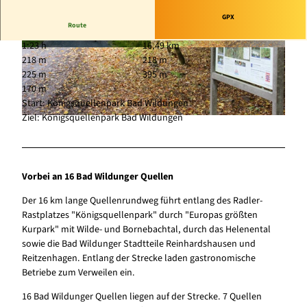
GPX
Route
1:23 h
16,49 km
© Kappest Fotografie/Touristik Service Waldeck
© Sarah Riebeling, Edersee | Deine Region: wil
218 m
218 m
-Ederbergland GmbH, Eder-Radweg |
d, bunt, gesund. |
CC0
CC-BY-SA
225 m
395 m
170 m
Start: Königsquellenpark Bad Wildungen
Ziel: Königsquellenpark Bad Wildungen
© Sarah Riebeling, Edersee | Deine Region: wild, bunt, gesund. |
CC0
Vorbei an 16 Bad Wildunger Quellen
Der 16 km lange Quellenrundweg führt entlang des Radler-
Rastplatzes "Königsquellenpark" durch "Europas größten
Kurpark" mit Wilde- und Bornebachtal, durch das Helenental
sowie die Bad Wildunger Stadtteile Reinhardshausen und
Reitzenhagen. Entlang der Strecke laden gastronomische
Betriebe zum Verweilen ein.
16 Bad Wildunger Quellen liegen auf der Strecke. 7 Quellen