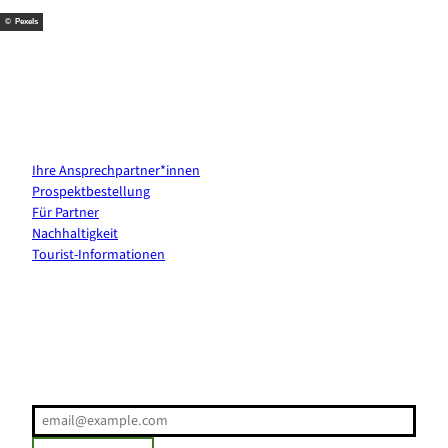
© Pexels
Kontakt & Services
Ihre Ansprechpartner*innen
Prospektbestellung
Für Partner
Nachhaltigkeit
Tourist-Informationen
Erholung direkt ins Postfach
E-Mail-Adresse
(Erforderlich)