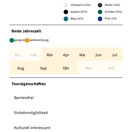
Unbekannt (5%)
Straße (16%)
Asphalt (41%)
Schotter (20%)
Weg (16%)
Pfad (2%)
Beste Jahreszeit
geeignet
wetterabhängig
Jan
Feb
Mär
Apr
Mai
Jun
Jul
Aug
Sep
Okt
Nov
Dez
Toureigenschaften
Barrierefrei
Einkehrmöglichkeit
Kulturell interessant