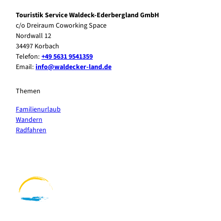
Touristik Service Waldeck-Ederbergland GmbH
c/o Dreiraum Coworking Space
Nordwall 12
34497 Korbach
Telefon:
+49 5631 9541359
Email:
info@waldecker-land.de
Themen
Familienurlaub
Wandern
Radfahren
F
P
Y
I
a
i
o
n
c
n
u
s
e
t
t
t
b
e
u
a
o
r
b
g
o
e
e
r
k
s
a
t
m