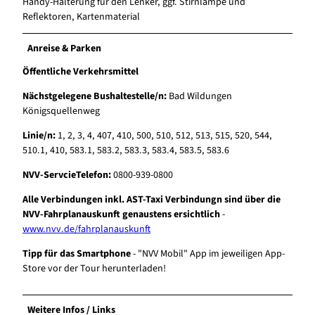
Handy-Halterung für den Lenker, ggf. Stirnlampe und
Reflektoren, Kartenmaterial
Anreise & Parken
Öffentliche Verkehrsmittel
Nächstgelegene Bushaltestelle/n:
Bad Wildungen
Königsquellenweg
Linie/n:
1, 2, 3, 4, 407, 410, 500, 510, 512, 513, 515, 520, 544,
510.1, 410, 583.1, 583.2, 583.3, 583.4, 583.5, 583.6
NVV-ServcieTelefon:
0800-939-0800
Alle Verbindungen inkl. AST-Taxi Verbindungn sind über die
NVV-Fahrplanauskunft genaustens ersichtlich
-
www.nvv.de/fahrplanauskunft
Tipp für das Smartphone
- "NVV Mobil" App im jeweiligen App-
Store vor der Tour herunterladen!
Weitere Infos / Links