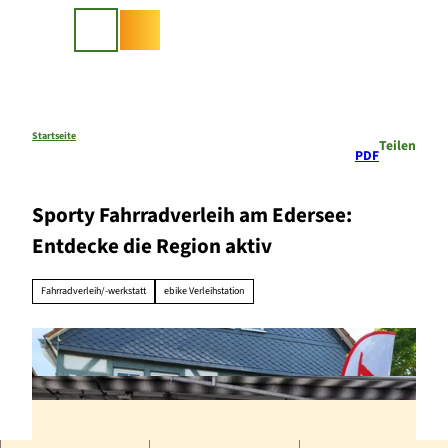
Z
u
Suche
m
I
n
h
a
Startseite
Teilen
PDF
l
t
Sporty Fahrradverleih am Edersee:
Entdecke die Region aktiv
Fahrradverleih/-werkstatt
ebike Verleihstation