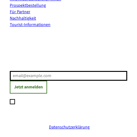
Prospektbestellung
Für Partner
Nachhaltigkeit
Tourist-Informationen
Erholung direkt ins Postfach
E-Mail-Adresse
(Erforderlich)
Jetzt anmelden
Ich möchte den Newsletter abonnieren und willige ein, dass
meine angegebenen Daten zum Versand des Newsletters
verarbeitet werden. Die Einwilligung kann ich jederzeit mit
Wirkung für die Zukunft widerrufen. Weitere Informationen
erhalte ich in der
Datenschutzerklärung
.
(Erforderlich)