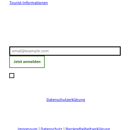
Tourist-Informationen
Erholung direkt ins Postfach
E-Mail-Adresse
(Erforderlich)
Jetzt anmelden
Ich möchte den Newsletter abonnieren und willige ein, dass
meine angegebenen Daten zum Versand des Newsletters
verarbeitet werden. Die Einwilligung kann ich jederzeit mit
Wirkung für die Zukunft widerrufen. Weitere Informationen
erhalte ich in der
Datenschutzerklärung
.
(Erforderlich)
Impressum
Datenschutz
Barrierefreiheitserklärung