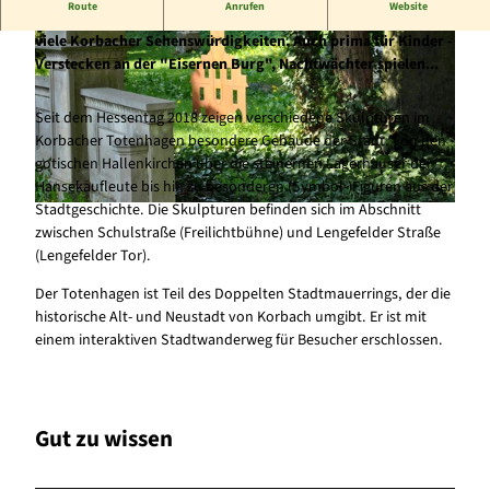
Route
Anrufen
Website
Cortenstahl-Skulpturen zwischen den Stadtmauern zeigen
viele Korbacher Sehenswürdigkeiten. Auch prima für Kinder -
Verstecken an der "Eisernen Burg", Nachtwächter spielen...
Seit dem Hessentag 2018 zeigen verschiedene Skulpturen im
Korbacher Totenhagen besondere Gebäude der Stadt. Von den
gotischen Hallenkirchen über die steinernen Lagerhäuser der
© Stadt Korbach |
CC-BY-SA
Hansekaufleute bis hin zu besonderen (Symbol-)Figuren aus der
Stadtgeschichte. Die Skulpturen befinden sich im Abschnitt
© Stadt Korbach |
CC-BY-SA
zwischen Schulstraße (Freilichtbühne) und Lengefelder Straße
(Lengefelder Tor).
Der Totenhagen ist Teil des Doppelten Stadtmauerrings, der die
historische Alt- und Neustadt von Korbach umgibt. Er ist mit
einem interaktiven Stadtwanderweg für Besucher erschlossen.
Gut zu wissen