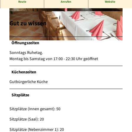
Gutbürgerliche Küche
Route
Anrufen
Website
I
I
M
M
Gut zu wissen
G
G
-
-
2
2
Öffnungszeiten
I
0
0
M
2
2
Sonntags Ruhetag.
G
2
2
Montag bis Samstag von 17:00 - 22:30 Uhr geöffnet
-
0
0
2
3
3
Küchenzeiten
0
1
1
2
Gutbürgerliche Küche
6
6
2
-
-
0
W
W
Sitzplätze
3
A
A
1
0
0
Sitzplätze (Innen gesamt): 50
6
0
0
-
0
0
Sitzplätze (Saal): 20
W
2
0
Sitzplätze (Nebenzimmer 1): 20
A
P
P