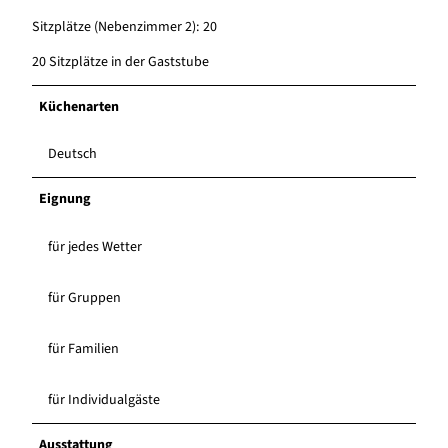
0
i
i
Sitzplätze (Nebenzimmer 2): 20
0
l
l
0
s
s
20 Sitzplätze in der Gaststube
1
q
q
P
u
u
Küchenarten
i
e
e
l
l
l
Deutsch
s
l
l
q
e
e
Eignung
u
.
.
e
j
j
l
für jedes Wetter
p
p
l
g
g
e
für Gruppen
.
j
für Familien
p
g
für Individualgäste
Ausstattung