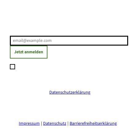
Erholung direkt ins Postfach
E-Mail-Adresse
(Erforderlich)
Jetzt anmelden
Ich möchte den Newsletter abonnieren und willige ein, dass
meine angegebenen Daten zum Versand des Newsletters
verarbeitet werden. Die Einwilligung kann ich jederzeit mit
Wirkung für die Zukunft widerrufen. Weitere Informationen
erhalte ich in der
Datenschutzerklärung
.
(Erforderlich)
Impressum
Datenschutz
Barrierefreiheitserklärung