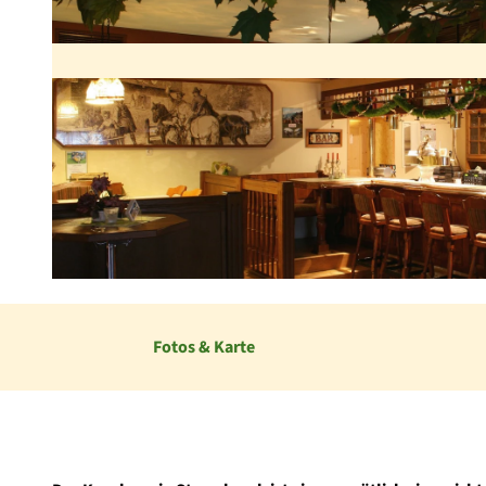
© Tourist-Information Diemelsee, Gaststätte Kornhaus |
CC-BY-SA
Fotos & Karte