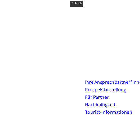
© Pexels
Kontakt & Services
Ihre Ansprechpartner*in
Prospektbestellung
Für Partner
Nachhaltigkeit
Tourist-Informationen
Erholung direkt ins Postf