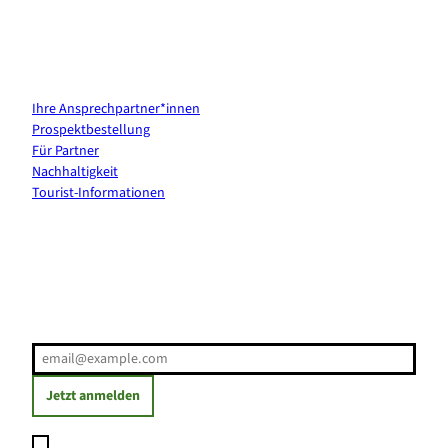
Kontakt & Services
Ihre Ansprechpartner*innen
Prospektbestellung
Für Partner
Nachhaltigkeit
Tourist-Informationen
Erholung direkt ins Postfach
E-Mail-Adresse
(Erforderlich)
Jetzt anmelden
Ich möchte den Newsletter abonnieren und willige ein, dass