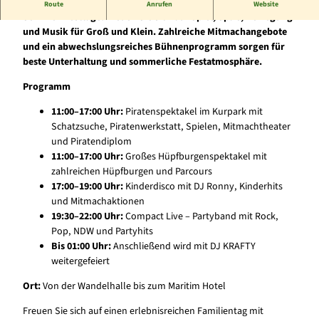
Ein Tag für die ganze Familie im Rahmen der Bad Wildunger
Route
Anrufen
Website
Sommer-Festtage: Freuen Sie sich auf Spiel, Spaß, Bewegung
und Musik für Groß und Klein. Zahlreiche Mitmachangebote
und ein abwechslungsreiches Bühnenprogramm sorgen für
beste Unterhaltung und sommerliche Festatmosphäre.
Programm
11:00–17:00 Uhr:
Piratenspektakel im Kurpark mit
Schatzsuche, Piratenwerkstatt, Spielen, Mitmachtheater
und Piratendiplom
11:00–17:00 Uhr:
Großes Hüpfburgenspektakel mit
zahlreichen Hüpfburgen und Parcours
17:00–19:00 Uhr:
Kinderdisco mit DJ Ronny, Kinderhits
und Mitmachaktionen
19:30–22:00 Uhr:
Compact Live – Partyband mit Rock,
Pop, NDW und Partyhits
Bis 01:00 Uhr:
Anschließend wird mit DJ KRAFTY
weitergefeiert
Ort:
Von der Wandelhalle bis zum Maritim Hotel
Freuen Sie sich auf einen erlebnisreichen Familientag mit