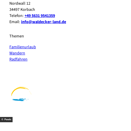
Nordwall 12
34497 Korbach
Telefon:
+49 5631 9541359
Email:
info@waldecker-land.de
Themen
Familienurlaub
Wandern
Radfahren
F
P
Y
I
a
i
o
n
c
n
u
s
e
t
t
t
b
e
u
a
o
r
b
g
o
e
e
r
k
s
a
t
m
© Pexels