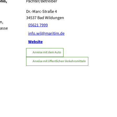
nis,
Pächter/Betreiber
Dr.-Marc-Straße 4
34537
Bad Wildungen
m,
05621 7999
rasse
info.wil@maritim.de
Website
Anreise mit dem Auto
Anreise mit öffentlichen Verkehrsmitteln