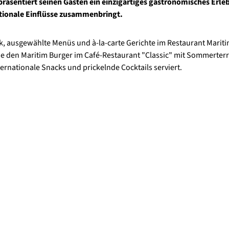
äsentiert seinen Gästen ein einzigartiges gastronomisches Erleb
tionale Einflüsse zusammenbringt.
ck, ausgewählte Menüs und à-la-carte Gerichte im Restaurant Mariti
wie den Maritim Burger im Café-Restaurant "Classic" mit Sommerter
ternationale Snacks und prickelnde Cocktails serviert.