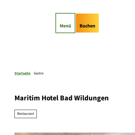
Z
u
gs-Highlights
Kontaktformular
m
I
Suche
Service
Menü
Buchen
n
h
a
l
t
Startseite
Gastro
Maritim Hotel Bad Wildungen
Restaurant