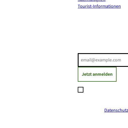
Tourist-Informationen
Erholung direkt ins Postf
E-Mail-Adresse
(Erforderli
Jetzt anmelden
Ich möchte den Newsl
Daten zum Versand des
jederzeit mit Wirkung
ich in der
Datenschutz