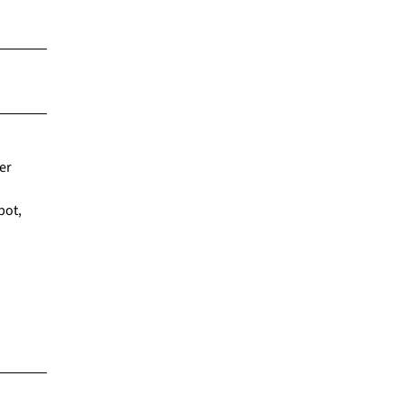
er
bot,