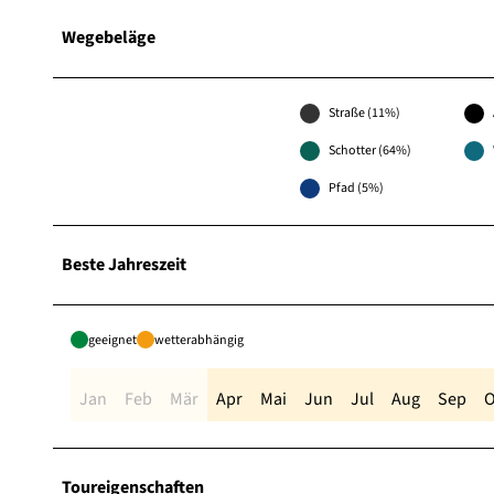
Wegebeläge
Straße (11%)
Schotter (64%)
Pfad (5%)
Beste Jahreszeit
geeignet
wetterabhängig
Jan
Feb
Mär
Apr
Mai
Jun
Jul
Aug
Sep
O
Toureigenschaften