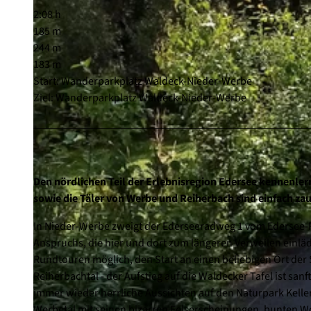
2:08 h
185 m
244 m
183 m
Start: Wanderparkplatz Waldeck-Nieder-Werbe
Ziel: Wanderparkplatz Waldeck-Nieder-Werbe
Den nördlichen Teil der Erlebnisregion Edersee kennenl
sowie die Täler von Werbe und Reiherbach sind einfach za
In Nieder-Werbe zweigt der Ederseeradweg 1 vom Edersee-R
Anspruchs, die hier und dort zum längeren Verweilen einlädt
Rundtouren möglich, den Start an einen beliebigen Ort der 
Reiherbachtal - der Aufstieg auf die Waldecker Tafel ist s
immer wieder herrliche Aussichten auf den Naturpark Kelle
Werbetal mit seinen bizarren Felserscheinungen, bunten W