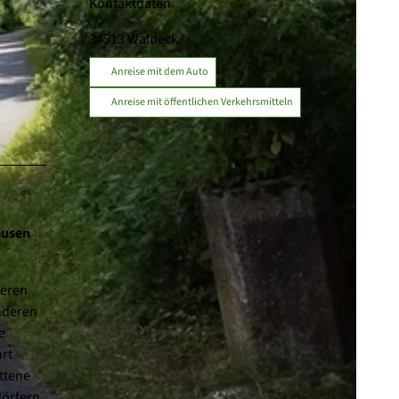
Kontaktdaten
34513
Waldeck
Anreise mit dem Auto
Anreise mit öffentlichen Verkehrsmitteln
ausen
leren
anderen
e
hrt
ttene
örfern,