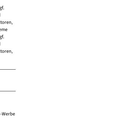
gf.
d
ktoren,
ueme
gf.
d
ktoren,
er-Werbe