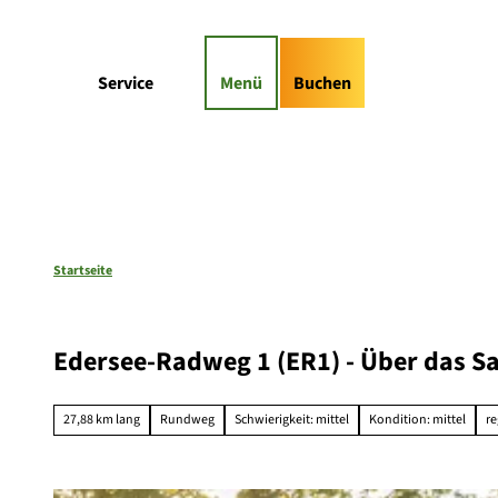
Z
gs-Highlights
Kontaktformular
u
m
Suche
Service
Menü
Buchen
I
n
h
a
l
t
Startseite
Edersee-Radweg 1 (ER1) - Über das S
27,88 km lang
Rundweg
Schwierigkeit: mittel
Kondition: mittel
re