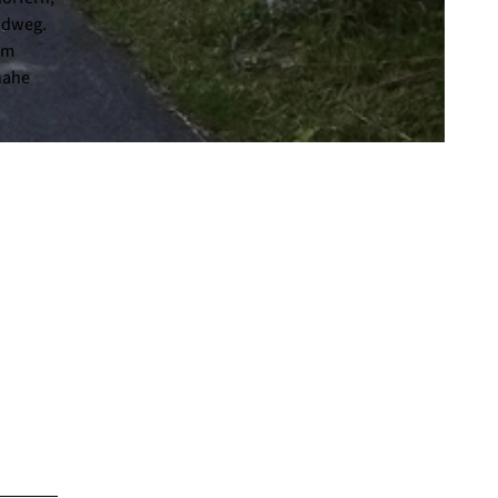
adweg.
Im
nahe