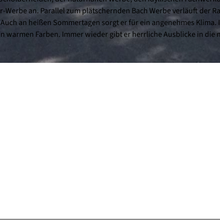
-Werbe an. Parallel zum plätschernden Bach Werbe verläuft der R
n. Auch an heißen Sommertagen sorgt er für ein angenehmes Klima. 
n warmen Farben. Immer wieder gibt er herrliche Ausblicke in die 