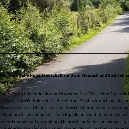
27,88 km
185 m
427 m
ernen. Die offene Hügellandschaft rund um Waldeck und Sachsenh
uberhaft.
undweg ab und endet dort auch wieder. Der ER1 ist eine Tour mitt
. Start ist am Parkplatz in Nieder-Werbe. Es ist, wie auch bei den 
Strecke zu legen. Ob durch das malerische Werbetal oder das ruhig
anft. Rund um Sachsenhausen ist die Hügellandschaft offen und gewä
rwald-Edersee und das Upland. Malerisch mutet das tief eingeschni
ocholderheiden, der naturnahen Werbe, den idyllischen Fachwerkd